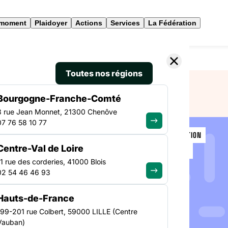
 moment
Plaidoyer
Actions
Services
La Fédération
ergement et le refus d’une proposition de logement
Toutes nos régions
Bourgogne-Franche-Comté
3 rue Jean Monnet, 21300 Chenôve
07 76 58 10 77
ASILE & MIGRATION
Centre-Val de Loire
ÎLE-DE-FRANCE
dans
11 rue des corderies, 41000 Blois
02 54 46 46 93
 refus
Hauts-de-France
de
199-201 rue Colbert, 59000 LILLE (Centre
Vauban)