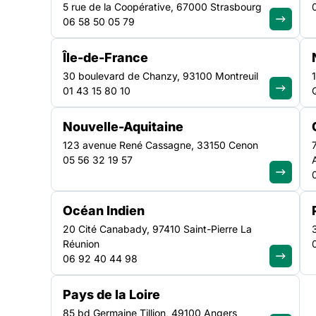
logement
5 rue de la Coopérative, 67000 Strasbourg
06 58 50 05 79
Île-de-France
La Fédération des acteurs de la solidarité Ile-de-France
30 boulevard de Chanzy, 93100 Montreuil
de l’utilisation des Référés Mesures Utiles (RMU) dans 
01 43 15 80 10
en charge dans les structures d’hébergement et hors du
Le Référé Mesures Utiles est une procédure administra
Nouvelle-Aquitaine
n’offre pas les mêmes garanties aux personnes
123 avenue René Cassagne, 33150 Cenon
05 56 32 19 57
Océan Indien
20 Cité Canabady, 97410 Saint-Pierre La
Réunion
06 92 40 44 98
La Fédération des acteurs de la so
Pays de la Loire
l’utilisation des Référés Mesures 
85 bd Germaine Tillion, 49100 Angers