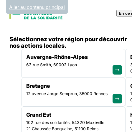
Panneau de gestion des cookies
Aller au contenu principal
En ce
Accueil
Sélectionnez votre région pour découvrir
Liste des actualités
Note sur les RMU dans l’héb
nos actions locales.
Auvergne-Rhône-Alpes
63 rue Smith, 69002 Lyon
ACTUALITÉ
|
7 MAI 2025
Bretagne
Note sur les RMU 
12 avenue Jorge Semprun, 35000 Rennes
l’hébergement et le
Grand Est
d’une proposition 
102 rue des solidarités, 54320 Maxéville
21 Chaussée Bocquaine, 51100 Reims