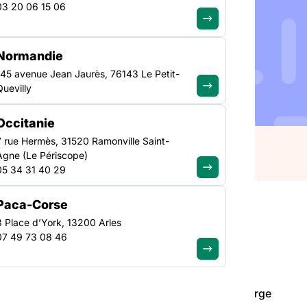
03 20 06 15 06
Normandie
 constate et s’inquiète
145 avenue Jean Jaurès, 76143 Le Petit-
le cadre de fins de prise
Quevilly
 cadre légal pour cela.
tive d’exception qui
Occitanie
7 rue Hermès, 31520 Ramonville Saint-
Agne (Le Périscope)
05 34 31 40 29
Paca-Corse
3 Place d’York, 13200 Arles
07 49 73 08 46
lidarité Ile-de-France constate et s’inquiète de
Utiles (RMU) dans le cadre de fins de prise en charge