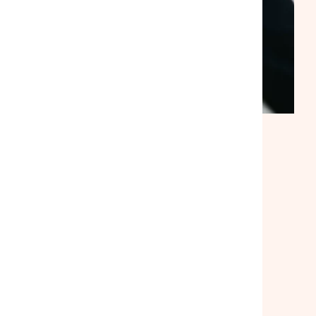
ACTUALITÉ
|
30/07/2026
Suite à notre rencontre avec le
ministre du Logement, la
mobilisation se poursuit
Lire l'article
Toutes nos actualités