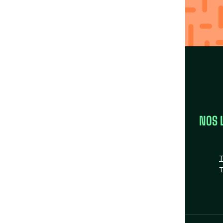
avec nos Fédérations
Trouver ma région
LA FÉDÉRATION
NOS 
la FAS
Nos missions
T
Nos Fédérations régionales
T