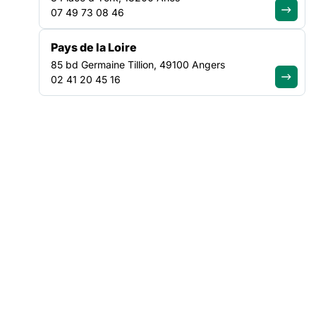
07 49 73 08 46
Enfin, le rapport met en valeur des expériences de
participation considérées comme réussies dans la formation
Pays de la Loire
des travailleurs sociaux.
85 bd Germaine Tillion, 49100 Angers
02 41 20 45 16
Pour faciliter l’appropriation du rapport, celui-ci
s’accompagne d’une
version simplifiée
.
Au-delà du rapport, le groupe de travail préconise d’évaluer la
participation et se propose de réaliser cette mission.
Enfin, lors de sa séance plénière du 7 juillet 2017, la
constitution de trois nouveaux groupes de travail a été
proposée, sur les sujets suivants :
Le développement social et le travail social
Les usages du numérique dans le travail social
L’ancrage territorial du Haut Conseil du travail social par la
constitution de comités locaux du travail social et du
développement social