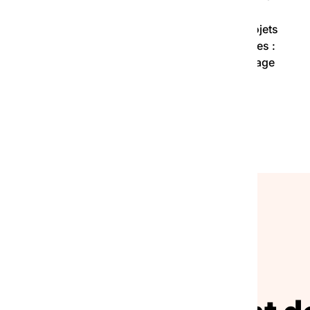
Elle a choisi comme mission de soutenir, grâce à
 la mobilisation de ses parties prenantes, des projets
 social autour de 3 axes d’intervention prioritaires :
inclusion de tous, une ville collaborative qui encourage
nent, une ville durable qui réintègre la nature et
NOS ACTUALITÉS