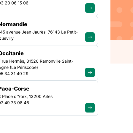
03 20 06 15 06
S La Fondation Paris
ir des projets de
Normandie
e “les espaces
145 avenue Jean Jaurès, 76143 Le Petit-
 de la métropole du
Quevilly
maximum
Occitanie
7 rue Hermès, 31520 Ramonville Saint-
Agne (Le Périscope)
05 34 31 40 29
Paca-Corse
3 Place d’York, 13200 Arles
TAGÉS
07 49 73 08 46
projets pour soutenir des projets de recherche-
aces communs : espaces et temps partagés” sur le