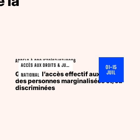
 la
APPELS À PROJETS
|
07/07/2026
ACCÈS AUX DROITS & JURIDIQUE
01-15
JUIL
Garantir l’accès effectif aux droits
NATIONAL
des personnes marginalisées et/ou
discriminées