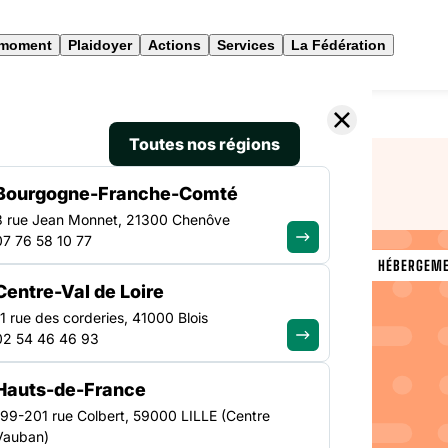
 moment
Plaidoyer
Actions
Services
La Fédération
rojets de la Fondation Paris Habitat
Toutes nos régions
Bourgogne-Franche-Comté
3 rue Jean Monnet, 21300 Chenôve
07 76 58 10 77
VEILLE SOCIALE, HÉBERGEM
Centre-Val de Loire
NATIONAL
e appel
11 rue des corderies, 41000 Blois
02 54 46 46 93
dation
Hauts-de-France
199-201 rue Colbert, 59000 LILLE (Centre
Vauban)