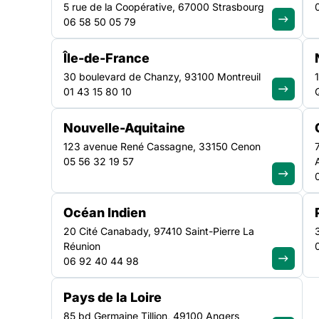
5 rue de la Coopérative, 67000 Strasbourg
06 58 50 05 79
LES ESPACES COMMUNS : ESPACES ET TEMPS PARTAGÉ
Habitat lance son deuxième appel à projets pour souten
Île-de-France
recherche-action ou des expérimentations sur le thèm
30 boulevard de Chanzy, 93100 Montreuil
communs : espaces et temps partagés” sur le territoire
01 43 15 80 10
Grand Paris. Cet appel à projets, doté d’un montant 
Nouvelle-Aquitaine
123 avenue René Cassagne, 33150 Cenon
05 56 32 19 57
Océan Indien
20 Cité Canabady, 97410 Saint-Pierre La
LES ESPACES COMMUNS : ESPACES ET TEMPS PAR
Réunion
06 92 40 44 98
La Fondation Paris Habitat lance son deuxième appel à 
action ou des expérimentations sur le thème “les esp
Pays de la Loire
territoire de la métropole du Grand Paris.
85 bd Germaine Tillion, 49100 Angers