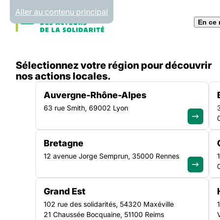
Panneau de gestion des cookies
Aller au contenu principal
En ce
Accueil
Sélectionnez votre région pour découvrir
Liste des actualités
Lancement du 2ème appel à p
nos actions locales.
Auvergne-Rhône-Alpes
63 rue Smith, 69002 Lyon
APPELS À PROJETS
|
12 JANVIER 2021
Bretagne
Lancement du 2èm
12 avenue Jorge Semprun, 35000 Rennes
à projets de la Fon
Grand Est
Paris Habitat
102 rue des solidarités, 54320 Maxéville
21 Chaussée Bocquaine, 51100 Reims