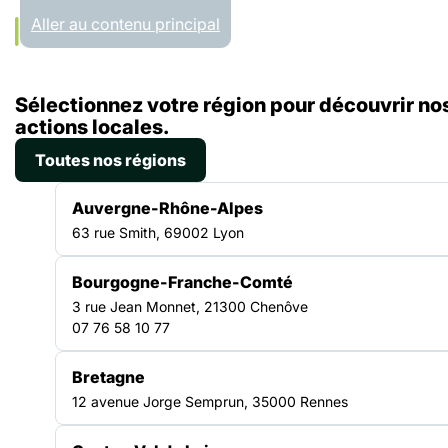
Panneau de gestion des cookies
Aller au contenu principal
Accueil
Sélectionnez votre région pour découvrir no
Liste des actualités
Jeunes LGBTIQ sans-abri : comment mieux prendre en compte ce public ?
actions locales.
Toutes nos régions
ACTUALITÉ
|
26 JUIN 2018
Auvergne-Rhône-Alpes
Jeunes LGBTIQ sans-abri :
63 rue Smith, 69002 Lyon
comment mieux prendre en
Bourgogne-Franche-Comté
compte ce public ?
3 rue Jean Monnet, 21300 Chenôve
07 76 58 10 77
La Fédération Européenne des Associations Nationales
Travaillant avec les Sans-Abri tenait lors de sa conférence
Bretagne
annuelle les 14 et 15 juin, un atelier visant à explorer la
12 avenue Jorge Semprun, 35000 Rennes
problématique du sans-abrisme parmi les personnes LGBTIQ
(lesbiennes, gay, bi, trans, intersexe, queer), notamment les