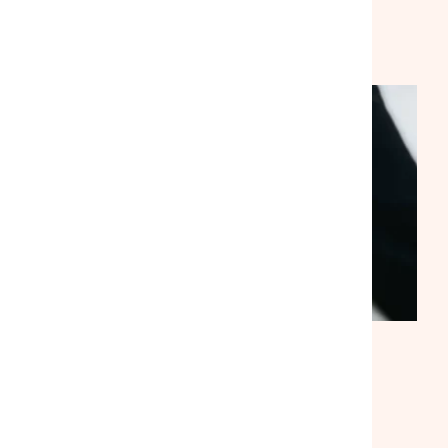
VEILLE SOCIALE, HÉBERGEMENT ET LOGEMENT
NATIONAL
ACTUALITÉ
|
30/07/2026
Suite à notre rencontre avec le
ministre du Logement, la
mobilisation se poursuit