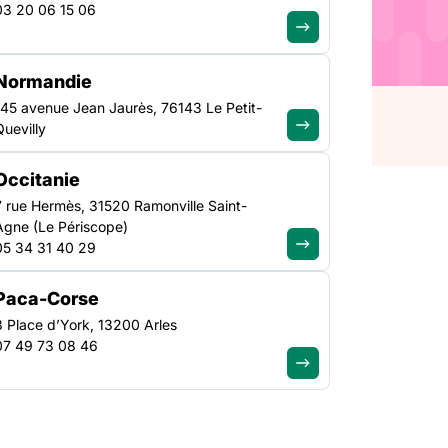
03 20 06 15 06
/11/Interpellation-du-
297-mm.mp4
Normandie
145 avenue Jean Jaurès, 76143 Le Petit-
Quevilly
Occitanie
7 rue Hermès, 31520 Ramonville Saint-
Agne (Le Périscope)
05 34 31 40 29
Paca-Corse
3 Place d’York, 13200 Arles
07 49 73 08 46