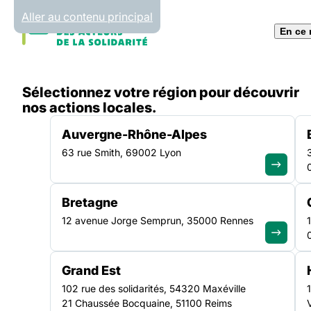
Panneau de gestion des cookies
Aller au contenu principal
En ce
Accueil
Sélectionnez votre région pour découvrir
Liste des actualités
Interpellation du Président de
nos actions locales.
Auvergne-Rhône-Alpes
63 rue Smith, 69002 Lyon
ACTUALITÉ
|
15 NOVEMBRE 2024
Bretagne
Interpellation du P
12 avenue Jorge Semprun, 35000 Rennes
de la FAS IdF : La so
Grand Est
en danger !
102 rue des solidarités, 54320 Maxéville
21 Chaussée Bocquaine, 51100 Reims