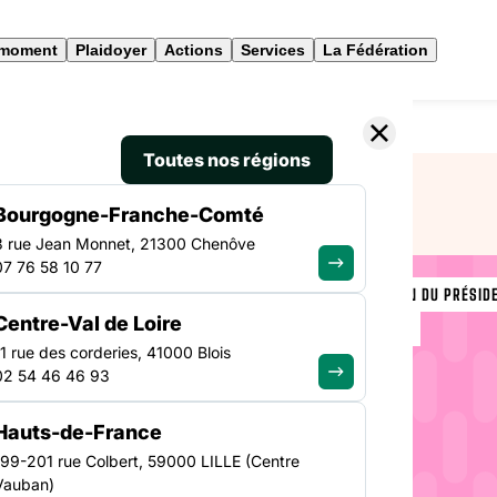
 moment
Plaidoyer
Actions
Services
La Fédération
 la FAS IdF : La solidarité en danger !
Toutes nos régions
Bourgogne-Franche-Comté
3 rue Jean Monnet, 21300 Chenôve
07 76 58 10 77
INTERPELLATION DU PRÉSIDE
Centre-Val de Loire
ÎLE-DE-FRANCE
résident
11 rue des corderies, 41000 Blois
02 54 46 46 93
lidarité
Hauts-de-France
199-201 rue Colbert, 59000 LILLE (Centre
Vauban)