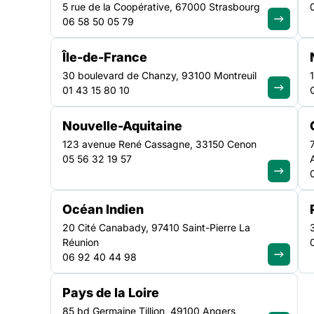
5 rue de la Coopérative, 67000 Strasbourg
06 58 50 05 79
https://www.federationsolidarite.org/app/uploads/2024
President-de-la-FAS-IdF-La-420-x-297-mm-420-x-
Île-de-France
30 boulevard de Chanzy, 93100 Montreuil
01 43 15 80 10
Nouvelle-Aquitaine
123 avenue René Cassagne, 33150 Cenon
05 56 32 19 57
Océan Indien
20 Cité Canabady, 97410 Saint-Pierre La
Réunion
06 92 40 44 98
Pays de la Loire
85 bd Germaine Tillion, 49100 Angers