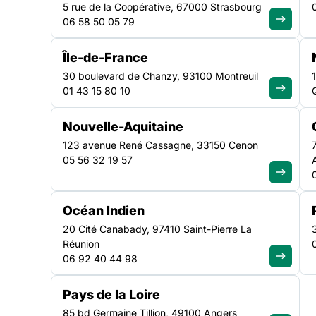
en faveur des adult
5 rue de la Coopérative, 67000 Strasbourg
06 58 50 05 79
familles en difficul
Île-de-France
sociale
30 boulevard de Chanzy, 93100 Montreuil
01 43 15 80 10
Nouvelle-Aquitaine
La direction de la recherche, des études, de l’évaluatio
123 avenue René Cassagne, 33150 Cenon
(DREES), du ministère des solidarités et de la santé, él
05 56 32 19 57
ans une enquête auprès des centres d’hébergement (h
ou relevant du dispositif d’accueil des demandeur·euse·
réfugié·e·s) et des établissements de logement adapté. 
Océan Indien
20 Cité Canabady, 97410 Saint-Pierre La
Réunion
06 92 40 44 98
Pays de la Loire
85 bd Germaine Tillion, 49100 Angers