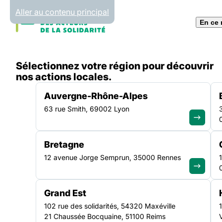
Panneau de gestion des cookies
Aller au contenu principal
En ce
Accueil
Sélectionnez votre région pour découvrir
Liste des actualités
Démarrage de l’enquête 2020-
nos actions locales.
Auvergne-Rhône-Alpes
63 rue Smith, 69002 Lyon
ACTUALITÉ
|
26 JANVIER 2021
Bretagne
Démarrage de l’en
12 avenue Jorge Semprun, 35000 Rennes
2020-2021 auprès
Grand Est
établissements et 
102 rue des solidarités, 54320 Maxéville
21 Chaussée Bocquaine, 51100 Reims