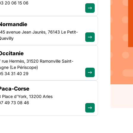
es et
03 20 06 15 06
té
Normandie
145 avenue Jean Jaurès, 76143 Le Petit-
Quevilly
Occitanie
n et des statistiques
7 rue Hermès, 31520 Ramonville Saint-
abore tous les quatre
Agne (Le Périscope)
ébergement généraliste
05 34 31 40 29
s d’asile et des
Pour cette édition, le
Paca-Corse
3 Place d’York, 13200 Arles
07 49 73 08 46