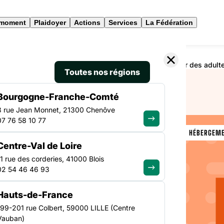
 moment
Plaidoyer
Actions
Services
La Fédération
2021 auprès des établissements et services en faveur des adultes 
Toutes nos régions
Bourgogne-Franche-Comté
3 rue Jean Monnet, 21300 Chenôve
07 76 58 10 77
VEILLE SOCIALE, HÉBERGEM
Centre-Val de Loire
NATIONAL
quête
11 rue des corderies, 41000 Blois
02 54 46 46 93
 des
Hauts-de-France
services
199-201 rue Colbert, 59000 LILLE (Centre
Vauban)