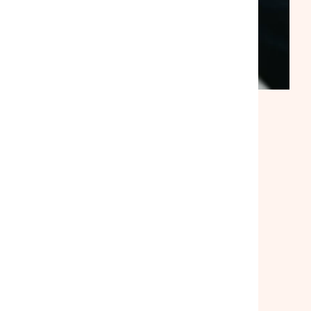
ACTUALITÉ
|
30/07/2026
Suite à notre rencontre avec le
ministre du Logement, la
mobilisation se poursuit
Lire l'article
Toutes nos actualités