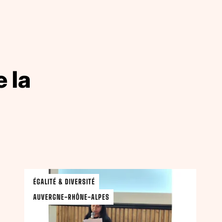
 la
ÉGALITÉ & DIVERSITÉ
AUVERGNE-RHÔNE-ALPES