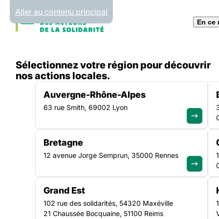
Panneau de gestion des cookies
Aller au contenu principal
En ce
Accueil
Sélectionnez votre région pour découvrir
Liste des actualités
DAHO – Le Défenseur des Droi
nos actions locales.
Auvergne-Rhône-Alpes
63 rue Smith, 69002 Lyon
ACTUALITÉ
|
2 AVRIL 2020
Bretagne
DAHO – Le Défense
12 avenue Jorge Semprun, 35000 Rennes
Droits rend une déc
Grand Est
suite à deux refus 
102 rue des solidarités, 54320 Maxéville
21 Chaussée Bocquaine, 51100 Reims