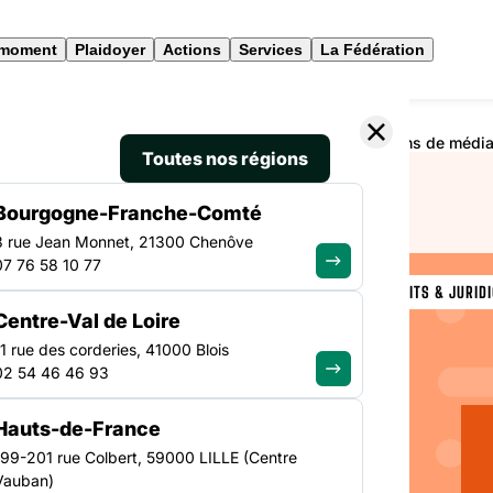
 moment
Plaidoyer
Actions
Services
La Fédération
ts rend une décision suite à deux refus de commissions de médiation
Toutes nos régions
Bourgogne-Franche-Comté
3 rue Jean Monnet, 21300 Chenôve
07 76 58 10 77
ACCÈS AUX DROITS & JURID
Centre-Val de Loire
NATIONAL
ur des
11 rue des corderies, 41000 Blois
02 54 46 46 93
ision
Hauts-de-France
de
199-201 rue Colbert, 59000 LILLE (Centre
Vauban)