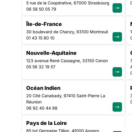
commissions de mé
5 rue de la Coopérative, 67000 Strasbourg
06 58 50 05 79
pour notification
Île-de-France
d’obligation de quit
30 boulevard de Chanzy, 93100 Montreuil
01 43 15 80 10
territoire
Nouvelle-Aquitaine
123 avenue René Cassagne, 33150 Cenon
05 56 32 19 57
Recours DALO « hébergement » : le DAHO Inscrit dans l
logement opposable) du 5 mars 2007, ce recours est o
Océan Indien
n’ont pas eu de réponse favorable à leur demande d’ac
d’hébergement, un logement de transition, un logemen
20 Cité Canabady, 97410 Saint-Pierre La
résidence hôtelière à vocation sociale.
Réunion
06 92 40 44 98
Pays de la Loire
85 bd Germaine Tillion, 49100 Angers