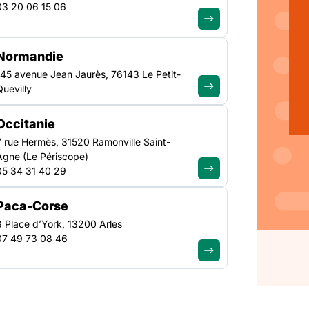
diation
03 20 06 15 06
Normandie
ter le
145 avenue Jean Jaurès, 76143 Le Petit-
Quevilly
Occitanie
7 rue Hermès, 31520 Ramonville Saint-
Agne (Le Périscope)
05 34 31 40 29
a loi DALO (Droit au
uvert aux personnes qui
Paca-Corse
cueil dans une structure
t-foyer ou une
3 Place d’York, 13200 Arles
07 49 73 08 46