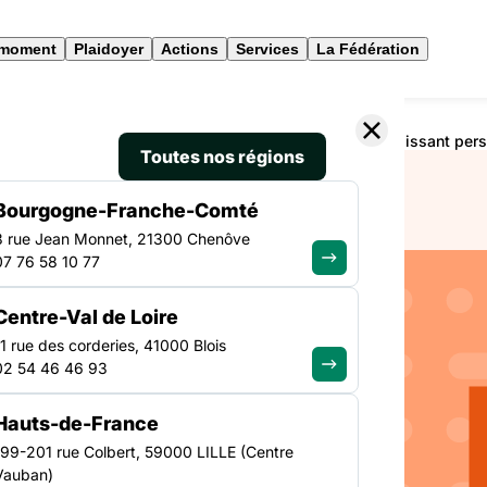
 moment
Plaidoyer
Actions
Services
La Fédération
eurs de la solidarité mobilisée pour un plein emploi ne laissant pe
Toutes nos régions
Bourgogne-Franche-Comté
3 rue Jean Monnet, 21300 Chenôve
07 76 58 10 77
EMPLOI
Centre-Val de Loire
NATIONAL
n des
11 rue des corderies, 41000 Blois
02 54 46 46 93
rité
Hauts-de-France
lein
199-201 rue Colbert, 59000 LILLE (Centre
Vauban)