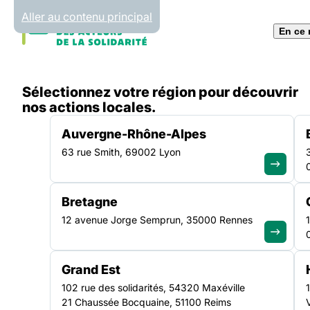
Panneau de gestion des cookies
Aller au contenu principal
En ce
Accueil
Sélectionnez votre région pour découvrir
Liste des actualités
[CP] – La Fédération des act
nos actions locales.
Auvergne-Rhône-Alpes
63 rue Smith, 69002 Lyon
ACTUALITÉ
|
19 JUIN 2023
Bretagne
[CP] – La Fédératio
12 avenue Jorge Semprun, 35000 Rennes
acteurs de la solida
Grand Est
mobilisée pour un p
102 rue des solidarités, 54320 Maxéville
21 Chaussée Bocquaine, 51100 Reims