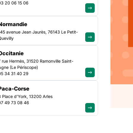
03 20 06 15 06
du
Normandie
145 avenue Jean Jaurès, 76143 Le Petit-
Quevilly
Occitanie
e annuelle ce vendredi
7 rue Hermès, 31520 Ramonville Saint-
 fait le constat d’un
Agne (Le Périscope)
carité, d’une
05 34 31 40 29
 de tentations
Paca-Corse
3 Place d’York, 13200 Arles
07 49 73 08 46