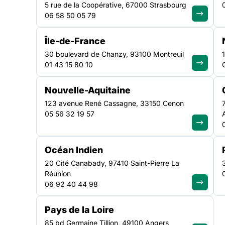
emploi ne laissant
5 rue de la Coopérative, 67000 Strasbourg
06 58 50 05 79
personne au bord 
Île-de-France
chemin
30 boulevard de Chanzy, 93100 Montreuil
01 43 15 80 10
Nouvelle-Aquitaine
Paris, le 16 juin 2023 – Lors de son assemblée général
123 avenue René Cassagne, 33150 Cenon
16 juin, la Fédération des acteurs de la solidarité (FAS) a
05 56 32 19 57
enracinement de la pauvreté, d’une extension de la pré
fragilisation des acteurs associatifs et de la récurrence
stigmatisantes contre les pauvres et singulièrement
Océan Indien
20 Cité Canabady, 97410 Saint-Pierre La
Réunion
06 92 40 44 98
Pays de la Loire
85 bd Germaine Tillion, 49100 Angers