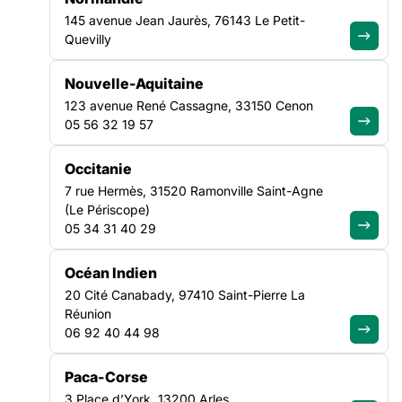
145 avenue Jean Jaurès, 76143 Le Petit-
Quevilly
Nouvelle-Aquitaine
FILTRER PAR
123 avenue René Cassagne, 33150 Cenon
05 56 32 19 57
Ouvrir les filtres
Occitanie
Toutes les actualités
7 rue Hermès, 31520 Ramonville Saint-Agne
(1349)
(Le Périscope)
05 34 31 40 29
Océan Indien
CULTURE
SANTÉ
20 Cité Canabady, 97410 Saint-Pierre La
19 OCT
06 OCT
NATIONAL
NATIONAL
Réunion
06 92 40 44 98
AGENDA
|
31/07/2026
AGENDA
|
31/07/2026
Paca-Corse
3 Place d’York, 13200 Arles