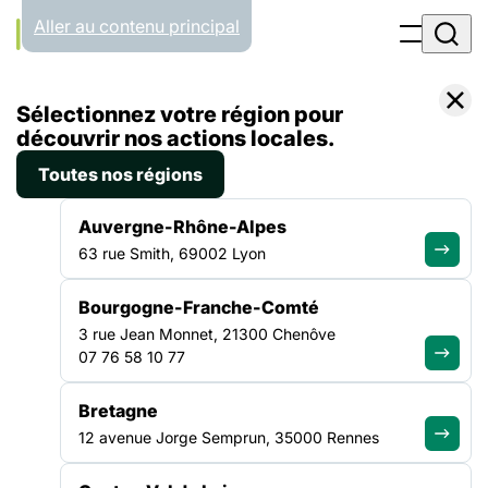
Panneau de gestion des cookies
Aller au contenu principal
Accueil
Sélectionnez votre région pour
Liste des actualités
découvrir nos actions locales.
Toutes nos régions
ACTUALITÉS
Auvergne-Rhône-Alpes
63 rue Smith, 69002 Lyon
Toute l'info de notre
Bourgogne-Franche-Comté
réseau
3 rue Jean Monnet, 21300 Chenôve
07 76 58 10 77
Bretagne
12 avenue Jorge Semprun, 35000 Rennes
ACTUALITÉ
|
8 JUILLET 2026