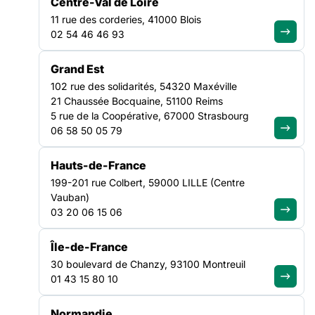
Centre-Val de Loire
11 rue des corderies, 41000 Blois
Monsieur le Premier ministre,
02 54 46 46 93
entendre les associations de
solidarité, c’est entendre la
Grand Est
réalité du pays
102 rue des solidarités, 54320 Maxéville
21 Chaussée Bocquaine, 51100 Reims
5 rue de la Coopérative, 67000 Strasbourg
Lire la suite
06 58 50 05 79
TRANSVERSE
Hauts-de-France
NATIONAL
199-201 rue Colbert, 59000 LILLE (Centre
Vauban)
03 20 06 15 06
Île-de-France
30 boulevard de Chanzy, 93100 Montreuil
01 43 15 80 10
Normandie