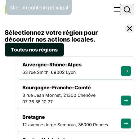
Panneau de gestion des cookies
Aller au contenu principal
Accueil
Sélectionnez votre région pour
Liste des actualités
découvrir nos actions locales.
Toutes nos régions
ACTUALITÉS
Auvergne-Rhône-Alpes
63 rue Smith, 69002 Lyon
Toute l'info de notre
Bourgogne-Franche-Comté
réseau
3 rue Jean Monnet, 21300 Chenôve
07 76 58 10 77
Bretagne
12 avenue Jorge Semprun, 35000 Rennes
ACTUALITÉ
|
8 JUILLET 2026