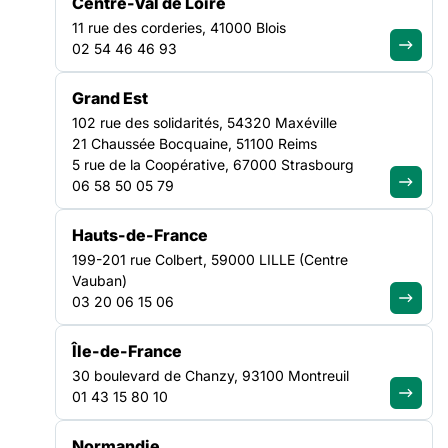
Centre-Val de Loire
11 rue des corderies, 41000 Blois
Monsieur le Premier ministre,
02 54 46 46 93
entendre les associations de
solidarité, c’est entendre la
Grand Est
réalité du pays
102 rue des solidarités, 54320 Maxéville
21 Chaussée Bocquaine, 51100 Reims
5 rue de la Coopérative, 67000 Strasbourg
Lire la suite
06 58 50 05 79
TRANSVERSE
Hauts-de-France
NATIONAL
199-201 rue Colbert, 59000 LILLE (Centre
Vauban)
03 20 06 15 06
Île-de-France
30 boulevard de Chanzy, 93100 Montreuil
01 43 15 80 10
Normandie