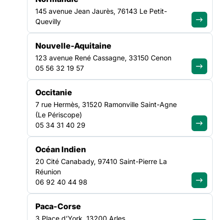
145 avenue Jean Jaurès, 76143 Le Petit-
Quevilly
Nouvelle-Aquitaine
FILTRER PAR
123 avenue René Cassagne, 33150 Cenon
05 56 32 19 57
Ouvrir les filtres
Occitanie
Toutes les actualités
7 rue Hermès, 31520 Ramonville Saint-Agne
(1349)
(Le Périscope)
05 34 31 40 29
Océan Indien
CULTURE
SANTÉ
20 Cité Canabady, 97410 Saint-Pierre La
19 OCT
06 OCT
NATIONAL
NATIONAL
Réunion
06 92 40 44 98
AGENDA
|
31/07/2026
AGENDA
|
31/07/2026
Paca-Corse
3 Place d’York, 13200 Arles