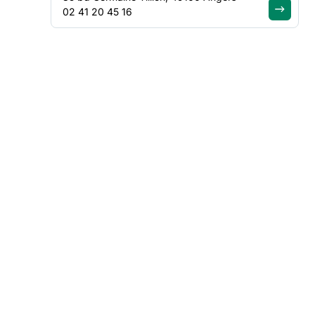
02 41 20 45 16
FILTRER PAR
Type de contenu
(1)
Thématique
Région