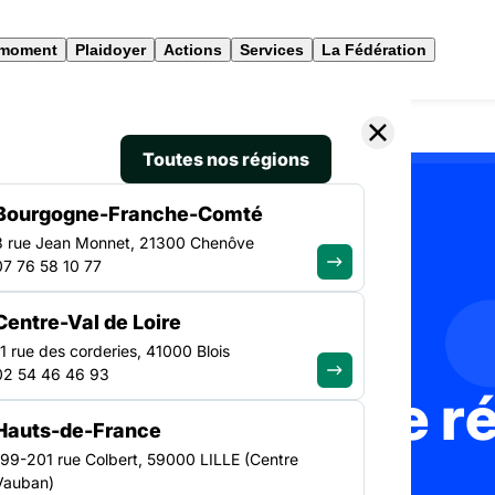
 moment
Plaidoyer
Actions
Services
La Fédération
Toutes nos régions
Bourgogne-Franche-Comté
3 rue Jean Monnet, 21300 Chenôve
ACTUALITÉS
07 76 58 10 77
Centre-Val de Loire
11 rue des corderies, 41000 Blois
02 54 46 46 93
 l'info de notre 
Hauts-de-France
199-201 rue Colbert, 59000 LILLE (Centre
Vauban)