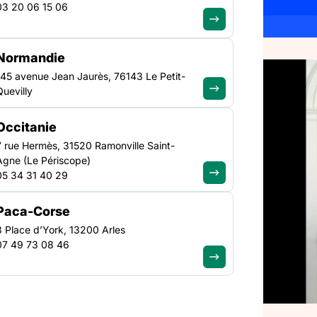
03 20 06 15 06
Normandie
145 avenue Jean Jaurès, 76143 Le Petit-
TRANSVERSE
Quevilly
NATIONAL
nistre,
Occitanie
ons de
7 rue Hermès, 31520 Ramonville Saint-
Agne (Le Périscope)
e la
05 34 31 40 29
Paca-Corse
3 Place d’York, 13200 Arles
07 49 73 08 46