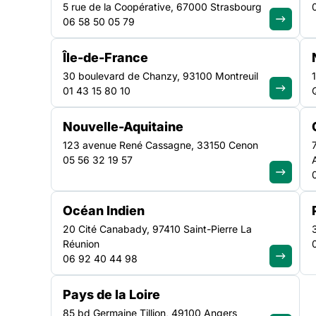
5 rue de la Coopérative, 67000 Strasbourg
06 58 50 05 79
Île-de-France
ACTUALITÉ
|
8 JUILLET 2026
30 boulevard de Chanzy, 93100 Montreuil
01 43 15 80 10
Monsieur le Premier mi
Nouvelle-Aquitaine
entendre les associati
123 avenue René Cassagne, 33150 Cenon
05 56 32 19 57
solidarité, c’est entendr
réalité du pays
Océan Indien
20 Cité Canabady, 97410 Saint-Pierre La
Réunion
Lire la suite
06 92 40 44 98
Pays de la Loire
85 bd Germaine Tillion, 49100 Angers