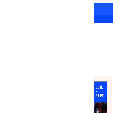
Toutes les actualités
(27)
Tout effacer
×
×
Appels à Projets
01 JUIL
TRANSVERSE
-
09 SEPT
NATIONAL