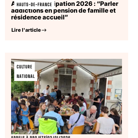
Appel à participation 2026 : “Parler
HAUTS-DE-FRANCE
addictions en pension de famille et
résidence accueil”
Lire l'article
CULTURE
NATIONAL
APPELS À PROJETS
|
02/01/2026