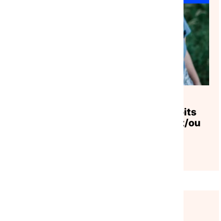
APPELS À PROJETS
|
07/07/2026
Garantir l’accès effectif aux droits
des personnes marginalisées et/ou
discriminées
Lire l'article
APPELS À PROJETS
|
15/04/2026
TRAVAIL SOCIAL