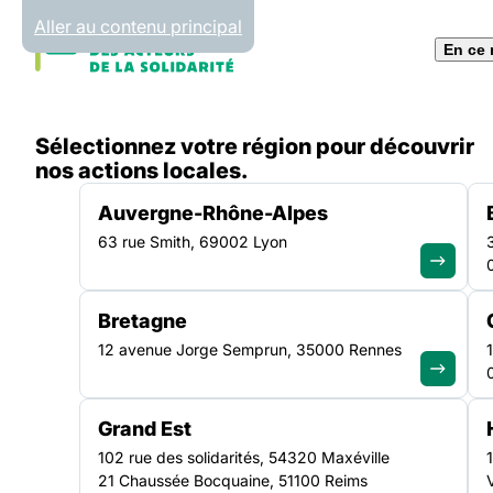
Panneau de gestion des cookies
Aller au contenu principal
En ce
Accueil
Sélectionnez votre région pour découvrir
Liste des actualités
nos actions locales.
Auvergne-Rhône-Alpes
63 rue Smith, 69002 Lyon
Bretagne
12 avenue Jorge Semprun, 35000 Rennes
Toute
Grand Est
102 rue des solidarités, 54320 Maxéville
21 Chaussée Bocquaine, 51100 Reims