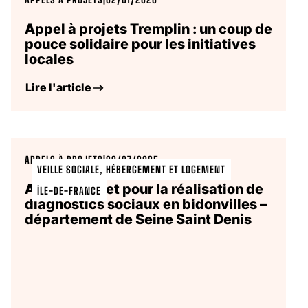
Appel à projets Tremplin : un coup de
pouce solidaire pour les initiatives
locales
Lire l'article
APPELS À PROJETS
|
29/07/2025
VEILLE SOCIALE, HÉBERGEMENT ET LOGEMENT
Appel à projet pour la réalisation de
ÎLE-DE-FRANCE
diagnostics sociaux en bidonvilles –
département de Seine Saint Denis