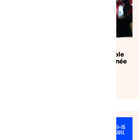
APPELS À PROJETS
|
07/07/2026
Réveillons la solidarité ! Ensemble
partageons les fêtes de fin d’année
Lire l'article
ACCÈS AUX DROITS & JURIDIQUE
01-15
JUIL
NATIONAL