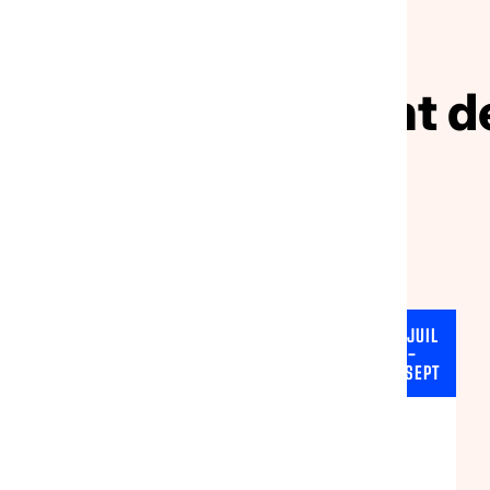
NOS ACTUALITÉS
ivez le mouvement de
solidarité
01 JUIL
SANTÉ
-
10 SEPT
AUVERGNE-RHÔNE-ALPES