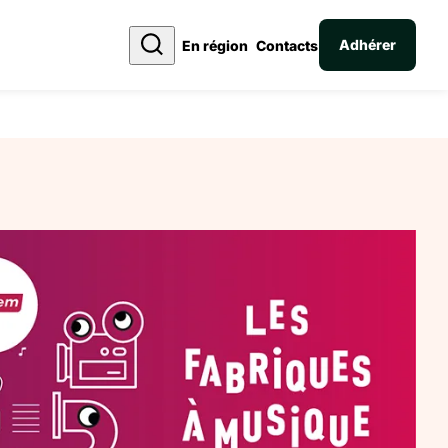
Adhérer
En région
Contacts