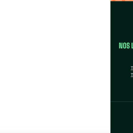
LA FÉDÉRATION
NOS 
la FAS
Nos missions
T
Nos Fédérations régionales
T
n
tube
nstagram
Bluesky
Facebook