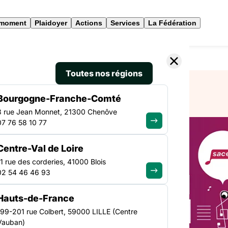
 moment
Plaidoyer
Actions
Services
La Fédération
s Fabriques à musique : handicap, santé, social »
Toutes nos régions
Bourgogne-Franche-Comté
3 rue Jean Monnet, 21300 Chenôve
07 76 58 10 77
TRANSVERSE
Centre-Val de Loire
NATIONAL
itif «
11 rue des corderies, 41000 Blois
02 54 46 46 93
sique :
Hauts-de-France
cial »
199-201 rue Colbert, 59000 LILLE (Centre
Vauban)