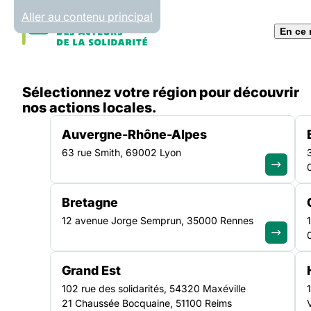
Panneau de gestion des cookies
Aller au contenu principal
En ce
Accueil
Sélectionnez votre région pour découvrir
Liste des actualités
Ouverture du dispositif « Le
nos actions locales.
Auvergne-Rhône-Alpes
63 rue Smith, 69002 Lyon
APPELS À PROJETS
|
12 JUIN 2026
Bretagne
Ouverture du dispos
12 avenue Jorge Semprun, 35000 Rennes
Les Fabriques à mu
Grand Est
handicap, santé, so
102 rue des solidarités, 54320 Maxéville
21 Chaussée Bocquaine, 51100 Reims