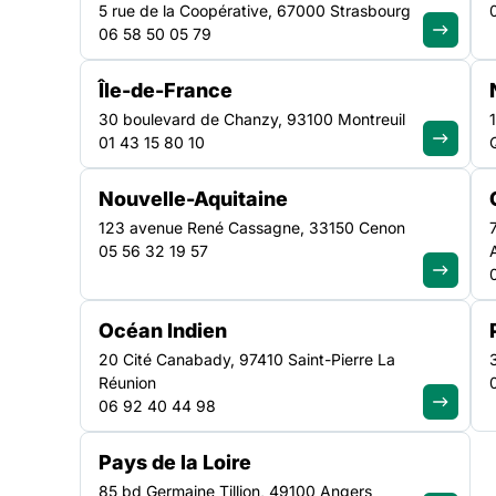
5 rue de la Coopérative, 67000 Strasbourg
06 58 50 05 79
L’appel à projets 2026/2027 « Les Fabriques à musique
social » soutient des créations musicales collaboratives
Île-de-France
personnes en situation de handicap ou de précarité pour
30 boulevard de Chanzy, 93100 Montreuil
et le mieux-être.
01 43 15 80 10
Nouvelle-Aquitaine
123 avenue René Cassagne, 33150 Cenon
05 56 32 19 57
Océan Indien
20 Cité Canabady, 97410 Saint-Pierre La
Réunion
DE QUOI S’AGIT-IL ?
06 92 40 44 98
Pays de la Loire
Les auteurs-compositeurs et autrices-compositrices s’
85 bd Germaine Tillion, 49100 Angers
de réinsertion, en situation de handicap ou de précari