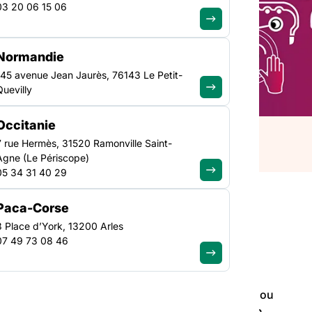
03 20 06 15 06
 : handicap, santé,
 entre artistes et
Normandie
 favoriser le lien social
145 avenue Jean Jaurès, 76143 Le Petit-
Quevilly
Occitanie
7 rue Hermès, 31520 Ramonville Saint-
Agne (Le Périscope)
05 34 31 40 29
Paca-Corse
3 Place d’York, 13200 Arles
07 49 73 08 46
associent à des publics en situation de handicap ou
té, pour co-créer une œuvre musicale originale. Un