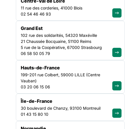
Centre-Val de Loire
personnes LGBTQIA+, personnes exilées, personnes racisées,
11 rue des corderies, 41000 Blois
personnes en situation de handicap et personnes âgées.
02 54 46 46 93
Attention la note d’intention est à rédiger au plus tard pour le
15 juillet À travers cet appel à projets, le collectif Droits et
Grand Est
Discriminations initié par la Fondation de
ACCÈS AUX DROITS & JURIDIQUE
102 rue des solidarités, 54320 Maxéville
NATIONAL
21 Chaussée Bocquaine, 51100 Reims
5 rue de la Coopérative, 67000 Strasbourg
06 58 50 05 79
Les publics cibles de cet appel à projet sont les femmes,
personnes LGBTQIA+, personnes exilées, personnes racisées,
personnes en situation de handicap et personnes âgées.
Hauts-de-France
Attention la note d’intention est à rédiger au plus tard pour
199-201 rue Colbert, 59000 LILLE (Centre
le 15 juillet
Vauban)
03 20 06 15 06
À travers cet appel à projets, le collectif Droits et
Discriminations initié par la Fondation de France souhaite
Île-de-France
soutenir des initiatives visant à :
30 boulevard de Chanzy, 93100 Montreuil
01 43 15 80 10
Protéger et faciliter l’accès aux droits des personnes
marginalisées et/ou discriminées
Normandie