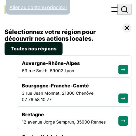
Panneau de gestion des cookies
Aller au contenu principal
Accueil
Sélectionnez votre région pour
Liste des actualités
Garantir l’accès effectif aux droits des personnes marginalisées et/ou discriminées
découvrir nos actions locales.
Toutes nos régions
01-15
Auvergne-Rhône-Alpes
APPELS À PROJETS
|
7 JUILLET 2026
JUIL
63 rue Smith, 69002 Lyon
Bourgogne-Franche-Comté
Garantir l’accès effectif aux
3 rue Jean Monnet, 21300 Chenôve
droits des personnes
07 76 58 10 77
marginalisées et/ou
Bretagne
discriminées
12 avenue Jorge Semprun, 35000 Rennes
Les publics cibles de cet appel à projet sont les femmes,