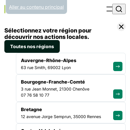
Panneau de gestion des cookies
Aller au contenu principal
Accueil
Sélectionnez votre région pour
Liste des actualités
découvrir nos actions locales.
Toutes nos régions
ACTUALITÉS
Auvergne-Rhône-Alpes
63 rue Smith, 69002 Lyon
Toute l'info de notre
Bourgogne-Franche-Comté
réseau
3 rue Jean Monnet, 21300 Chenôve
07 76 58 10 77
Bretagne
12 avenue Jorge Semprun, 35000 Rennes
ACTUALITÉ
|
8 JUILLET 2026