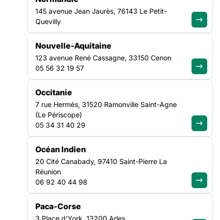
145 avenue Jean Jaurès, 76143 Le Petit-
Quevilly
Nouvelle-Aquitaine
FILTRER PAR
123 avenue René Cassagne, 33150 Cenon
05 56 32 19 57
Ouvrir les filtres
Occitanie
Toutes les actualités
7 rue Hermès, 31520 Ramonville Saint-Agne
(27)
(Le Périscope)
05 34 31 40 29
Tout effacer
×
×
Appels à Projets
Océan Indien
20 Cité Canabady, 97410 Saint-Pierre La
APPELS À
|
07/07/2026
01 JUIL
01 JUIL
TRANSVERSE
SANTÉ
Réunion
PROJETS
-
-
06 92 40 44 98
NATIONAL
AUVERGNE-RHÔNE-ALPES
09 SEPT
10 SEPT
Démocratie en
santé : réduire
Paca-Corse
les inégalités de
APPELS À
3 Place d’York, 13200 Arles
|
07/07/2026