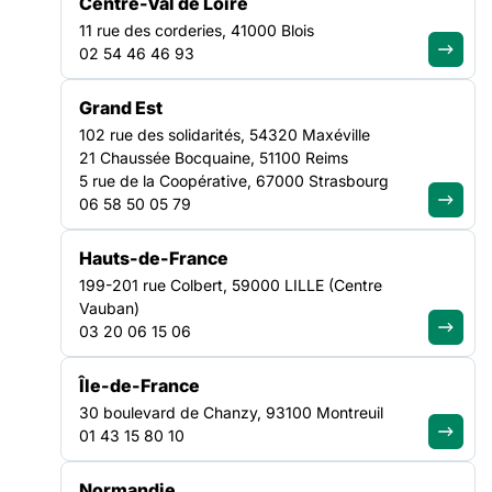
Centre-Val de Loire
11 rue des corderies, 41000 Blois
Monsieur le Premier ministre,
02 54 46 46 93
entendre les associations de
solidarité, c’est entendre la
Grand Est
réalité du pays
102 rue des solidarités, 54320 Maxéville
21 Chaussée Bocquaine, 51100 Reims
5 rue de la Coopérative, 67000 Strasbourg
Lire la suite
06 58 50 05 79
TRANSVERSE
Hauts-de-France
NATIONAL
199-201 rue Colbert, 59000 LILLE (Centre
Vauban)
03 20 06 15 06
Île-de-France
30 boulevard de Chanzy, 93100 Montreuil
01 43 15 80 10
Normandie