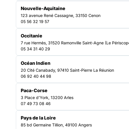
Nouvelle-Aquitaine
123 avenue René Cassagne, 33150 Cenon
Télécharger le rapport d'activités
05 56 32 19 57
Format PDF - poids : 5.83 Mo
Occitanie
7 rue Hermès, 31520 Ramonville Saint-Agne (Le Périscop
Télécharger la ressource
05 34 31 40 29
Océan Indien
20 Cité Canabady, 97410 Saint-Pierre La Réunion
06 92 40 44 98
Paca-Corse
3 Place d’York, 13200 Arles
RESSOURCES
07 49 73 08 46
Pays de la Loire
Découvrir nos autres
85 bd Germaine Tillion, 49100 Angers