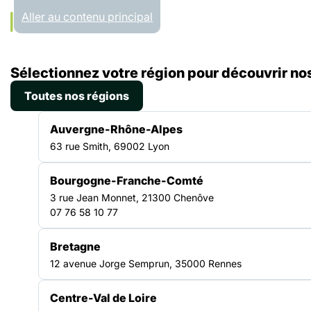
Panneau de gestion des cookies
Aller au contenu principal
Accueil
Sélectionnez votre région pour découvrir nos
Liste des ressources
Rapport d’activité 2025 – FAS Grand Est
Toutes nos régions
RAPPORT D'ACTIVITÉS
Auvergne-Rhône-Alpes
|
24.06.2026
63 rue Smith, 69002 Lyon
Rapport d’activité 2025
Bourgogne-Franche-Comté
– FAS Grand Est
3 rue Jean Monnet, 21300 Chenôve
07 76 58 10 77
Bretagne
TRANSVERSE
12 avenue Jorge Semprun, 35000 Rennes
Centre-Val de Loire