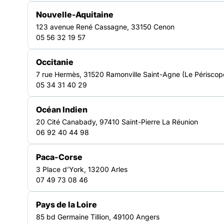
Nouvelle-Aquitaine
Format PDF - poids : 262.43 ko
123 avenue René Cassagne, 33150 Cenon
05 56 32 19 57
Télécharger la ressource
Occitanie
7 rue Hermès, 31520 Ramonville Saint-Agne (Le Périscop
05 34 31 40 29
Océan Indien
20 Cité Canabady, 97410 Saint-Pierre La Réunion
06 92 40 44 98
RESSOURCES
Paca-Corse
3 Place d’York, 13200 Arles
Découvrir nos autres
07 49 73 08 46
ressources pour la solidarité
Pays de la Loire
85 bd Germaine Tillion, 49100 Angers