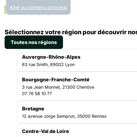
Panneau de gestion des cookies
Aller au contenu principal
Accueil
Sélectionnez votre région pour découvrir nos
Liste des ressources
Quelles sont les compétences que j’ai acquises au cours de ma pratique professionnelle de travailleur.euse pair.e ?
Toutes nos régions
FICHE PRATIQUE
Auvergne-Rhône-Alpes
|
30.07.2023
63 rue Smith, 69002 Lyon
Quelles sont les
Bourgogne-Franche-Comté
compétences que j’ai
3 rue Jean Monnet, 21300 Chenôve
07 76 58 10 77
acquises au cours de ma
pratique professionnelle
Bretagne
12 avenue Jorge Semprun, 35000 Rennes
de travailleur.euse pair.e
?
Centre-Val de Loire