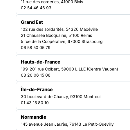
11 rue des corderies, 41000 Blois
des projets culturels. En interviewant personnes
02 54 46 46 93
accompagnées et professionnel.le.s, il nous éclaire sur
TRANSVERSE
l’impact que la culture peut avoir sur chacun.e
Grand Est
102 rue des solidarités, 54320 Maxéville
21 Chaussée Bocquaine, 51100 Reims
5 rue de la Coopérative, 67000 Strasbourg
06 58 50 05 79
Hauts-de-France
199-201 rue Colbert, 59000 LILLE (Centre Vauban)
03 20 06 15 06
Île-de-France
30 boulevard de Chanzy, 93100 Montreuil
01 43 15 80 10
Normandie
Gaylord Chapuis, travailleur pair, membre du Conseil
145 avenue Jean Jaurès, 76143 Le Petit-Quevilly
d’Administration de la FAS et membre du GAN Culture, est allé