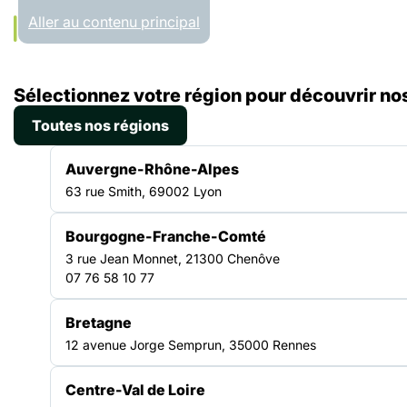
Panneau de gestion des cookies
Aller au contenu principal
Accueil
Sélectionnez votre région pour découvrir nos
Liste des ressources
Regards croisés sur l’impact de la culture dans l’accompagnement
Toutes nos régions
VIDÉO
|
06.03.2024
Auvergne-Rhône-Alpes
63 rue Smith, 69002 Lyon
Regards croisés sur
Bourgogne-Franche-Comté
l’impact de la culture
3 rue Jean Monnet, 21300 Chenôve
07 76 58 10 77
dans l’accompagnement
Bretagne
12 avenue Jorge Semprun, 35000 Rennes
Gaylord Chapuis, travailleur pair, membre du Conseil
d’Administration de la FAS et membre du GAN Culture, est allé
à la rencontre de plusieurs structures drômoises avant
Centre-Val de Loire
d’échanger avec les différentes personnes ayant participé à