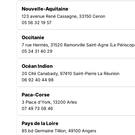
à la rencontre de plusieurs structures drômoises avant
d’échanger avec les différentes personnes ayant participé à
Nouvelle-Aquitaine
des projets culturels. En interviewant personnes
123 avenue René Cassagne, 33150 Cenon
accompagnées et professionnel.le.s, il nous éclaire sur
05 56 32 19 57
l’impact que la culture peut avoir sur chacun.e d’entre nous,
sur les parcours d’accompagnement et sur la vie de nos
Occitanie
structures.
7 rue Hermès, 31520 Ramonville Saint-Agne (Le Périscop
05 34 31 40 29
Océan Indien
20 Cité Canabady, 97410 Saint-Pierre La Réunion
06 92 40 44 98
Paca-Corse
3 Place d’York, 13200 Arles
07 49 73 08 46
Pays de la Loire
85 bd Germaine Tillion, 49100 Angers