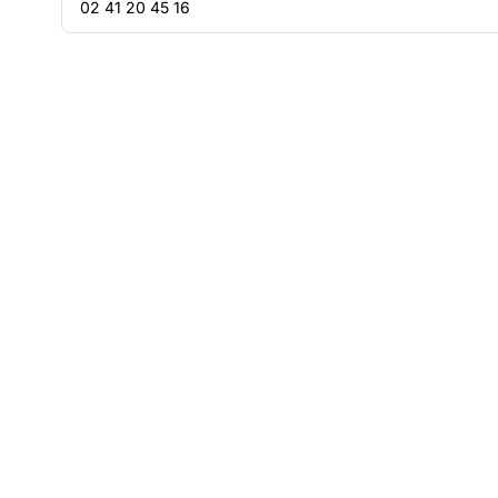
02 41 20 45 16
Télécharger le guide pratique Se
préparer à l’évaluation des ESSMS
Format PDF - poids : 1.81 Mo
Télécharger la ressource