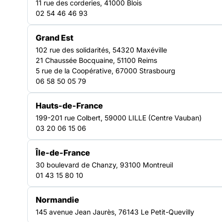
TRANSVERSE
11 rue des corderies, 41000 Blois
02 54 46 46 93
Grand Est
102 rue des solidarités, 54320 Maxéville
21 Chaussée Bocquaine, 51100 Reims
5 rue de la Coopérative, 67000 Strasbourg
06 58 50 05 79
Hauts-de-France
199-201 rue Colbert, 59000 LILLE (Centre Vauban)
03 20 06 15 06
Île-de-France
30 boulevard de Chanzy, 93100 Montreuil
01 43 15 80 10
La FAS publie un guide pratique pour permettre aux structures
soumises au référentiel d’évaluation de la qualité des
Normandie
établissements ou service social ou médico-social (ESSMS)
145 avenue Jean Jaurès, 76143 Le Petit-Quevilly
de la Haute autorité de santé de se préparer concrètement à