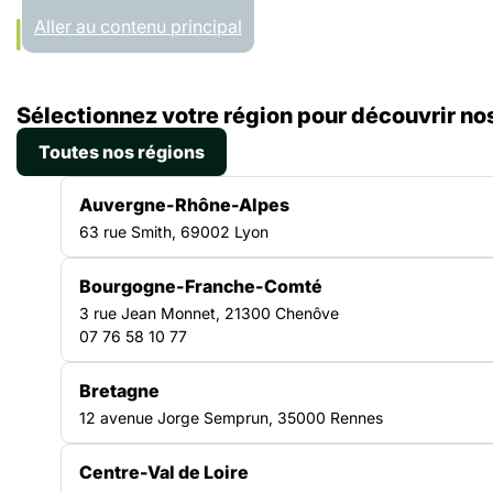
Panneau de gestion des cookies
Aller au contenu principal
Accueil
Sélectionnez votre région pour découvrir nos
Liste des ressources
Se préparer à l’évaluation des ESSMS
Toutes nos régions
GUIDE PRATIQUE
Auvergne-Rhône-Alpes
|
29.01.2025
63 rue Smith, 69002 Lyon
Se préparer à
Bourgogne-Franche-Comté
l’évaluation des ESSMS
3 rue Jean Monnet, 21300 Chenôve
07 76 58 10 77
La FAS publie un guide pratique pour permettre aux structures
Bretagne
soumises au référentiel d’évaluation de la qualité des
12 avenue Jorge Semprun, 35000 Rennes
établissements ou service social ou médico-social (ESSMS)
de la Haute autorité de santé de se préparer concrètement à
l’évaluation. Ce guide, composé de 26 fiches pratiques, vient
Centre-Val de Loire
compléter l’outillage produit par la FAS sur le sujet de