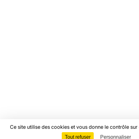
VOTRE ESPACE
Offres d'emploi
Catalogue de formations
Ressources
Mentions légales
Linkedin
Youtube
Instagram
Bluesky
Facebook
© Copyright FAS, 2026
Ce site utilise des cookies et vous donne le contrôle su
Tout refuser
Personnaliser