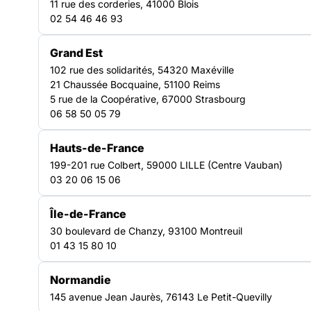
SANTÉ
11 rue des corderies, 41000 Blois
millions le
02 54 46 46 93
Grand Est
102 rue des solidarités, 54320 Maxéville
21 Chaussée Bocquaine, 51100 Reims
5 rue de la Coopérative, 67000 Strasbourg
06 58 50 05 79
Hauts-de-France
199-201 rue Colbert, 59000 LILLE (Centre Vauban)
03 20 06 15 06
Île-de-France
30 boulevard de Chanzy, 93100 Montreuil
01 43 15 80 10
Les enjeux de santé des personnes exilées, qu’ils concernent
les domaines de la santé mentale, environnementale, sexuelle,
Normandie
éducative ou nutritionnelle, sont à prendre en compte dans un
145 avenue Jean Jaurès, 76143 Le Petit-Quevilly
contexte politique et législatif européen et international