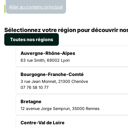
Panneau de gestion des cookies
Aller au contenu principal
Accueil
Sélectionnez votre région pour découvrir nos
Liste des ressources
Plaidoyer Santé des personnes exilées
Toutes nos régions
PLAIDOYER
Auvergne-Rhône-Alpes
|
20.11.2025
63 rue Smith, 69002 Lyon
Plaidoyer Santé des
Bourgogne-Franche-Comté
personnes exilées
3 rue Jean Monnet, 21300 Chenôve
07 76 58 10 77
Les enjeux de santé des personnes exilées, qu’ils concernent
Bretagne
les domaines de la santé mentale, environnementale, sexuelle,
12 avenue Jorge Semprun, 35000 Rennes
éducative ou nutritionnelle, sont à prendre en compte dans un
contexte politique et législatif européen et international
complexe. A la fin de l’année 2024, le Haut-Commissariat des
Centre-Val de Loire
Nations Unies pour les réfugié·e·s (UNHCR1) estimait à 123,2