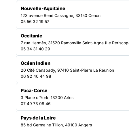
Nouvelle-Aquitaine
123 avenue René Cassagne, 33150 Cenon
Télécharger le rapport
05 56 32 19 57
Format PDF - poids : 7.03 Mo
Occitanie
7 rue Hermès, 31520 Ramonville Saint-Agne (Le Périscop
Télécharger la ressource
05 34 31 40 29
Océan Indien
20 Cité Canabady, 97410 Saint-Pierre La Réunion
06 92 40 44 98
Paca-Corse
3 Place d’York, 13200 Arles
RESSOURCES
07 49 73 08 46
Pays de la Loire
Découvrir nos autres
85 bd Germaine Tillion, 49100 Angers