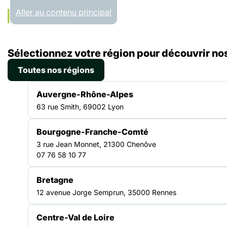
Panneau de gestion des cookies
Aller au contenu principal
Accueil
Sélectionnez votre région pour découvrir nos
Liste des ressources
Rapport d’activité FAS HDF 2021
Toutes nos régions
RAPPORT D'ACTIVITÉS
Auvergne-Rhône-Alpes
|
23.06.2022
63 rue Smith, 69002 Lyon
Rapport d’activité FAS
Bourgogne-Franche-Comté
HDF 2021
3 rue Jean Monnet, 21300 Chenôve
07 76 58 10 77
Bretagne
TRANSVERSE
12 avenue Jorge Semprun, 35000 Rennes
Centre-Val de Loire