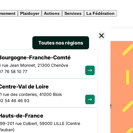
 moment
Plaidoyer
Actions
Services
La Fédération
agisme des personnes en situation de précarité
Toutes nos régions
Bourgogne-Franche-Comté
3 rue Jean Monnet, 21300 Chenôve
07 76 58 10 77
Centre-Val de Loire
11 rue des corderies, 41000 Blois
re le tabagisme
02 54 46 46 93
n situation de
Hauts-de-France
199-201 rue Colbert, 59000 LILLE (Centre
Vauban)