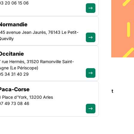
03 20 06 15 06
Normandie
145 avenue Jean Jaurès, 76143 Le Petit-
Quevilly
Occitanie
7 rue Hermès, 31520 Ramonville Saint-
Agne (Le Périscope)
05 34 31 40 29
Paca-Corse
 la solidarité (FAS) et la Fédération Addiction ont
3 Place d’York, 13200 Arles
loyer des projets communs, constatant que les
07 49 73 08 46
ématiques qui traversent les acteurs et les
l était l’un des socles du projet
Tapreosi qui avait