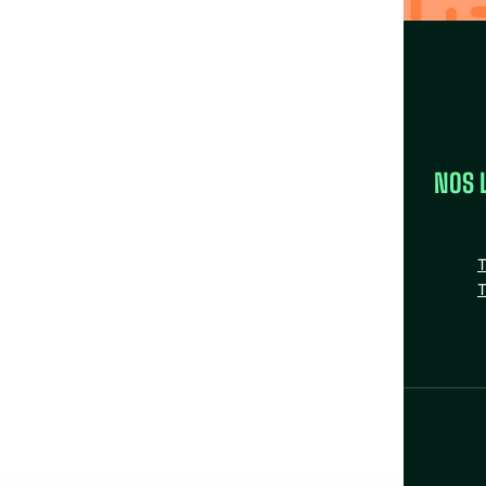
LA FÉDÉRATION
NOS 
la FAS
Nos missions
T
Nos Fédérations régionales
T
n
tube
nstagram
Bluesky
Facebook