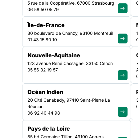
précarité
5 rue de la Coopérative, 67000 Strasbourg
06 58 50 05 79
Île-de-France
30 boulevard de Chanzy, 93100 Montreuil
01 43 15 80 10
Nouvelle-Aquitaine
123 avenue René Cassagne, 33150 Cenon
05 56 32 19 57
Océan Indien
Depuis plus de dix années, la Fédération des acteurs de
20 Cité Canabady, 97410 Saint-Pierre La
engagé un travail partenarial afin de proposer et dép
Réunion
personnes qu’elles accompagnent présentent des probl
06 92 40 44 98
personnes concernées des deux secteurs.
Pays de la Loire
Cette volonté de collaboration et de travail intersectorie
85 bd Germaine Tillion, 49100 Angers