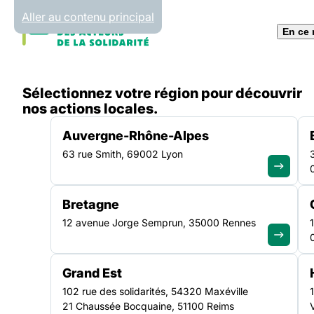
Panneau de gestion des cookies
Aller au contenu principal
En ce
Accueil
Sélectionnez votre région pour découvrir
Liste des programmes
Tapreosi : réduire le tab
nos actions locales.
Auvergne-Rhône-Alpes
63 rue Smith, 69002 Lyon
SANTÉ
Bretagne
12 avenue Jorge Semprun, 35000 Rennes
Tapreosi : rédui
des personnes e
Grand Est
102 rue des solidarités, 54320 Maxéville
21 Chaussée Bocquaine, 51100 Reims