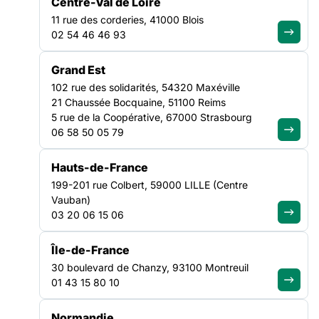
Centre-Val de Loire
11 rue des corderies, 41000 Blois
02 54 46 46 93
Grand Est
La Mission « Précarité Paris » de la Fédération des Acteurs de
102 rue des solidarités, 54320 Maxéville
la Solidarité Île-de-France est une mission d’appui,
21 Chaussée Bocquaine, 51100 Reims
d’animation et de coordination des acteur·ices de la solidarité
5 rue de la Coopérative, 67000 Strasbourg
à Paris, notamment engagé·es auprès des personnes en
06 58 50 05 79
situation de grande exclusion, en situation de rue, d’errance,
en hébergement d’urgence ou de réinsertion, …
Hauts-de-France
199-201 rue Colbert, 59000 LILLE (Centre
UNE COORDINATION TERRITORIALE À
Vauban)
03 20 06 15 06
L’ÉCHELLE PARISIENNE
Île-de-France
30 boulevard de Chanzy, 93100 Montreuil
01 43 15 80 10
Conventionnée par la Direction des Solidarités de la Ville de
Paris, la Mission « Précarité Paris » comporte une dimension
territoriale, permettant la coordination des acteur·ices
Normandie