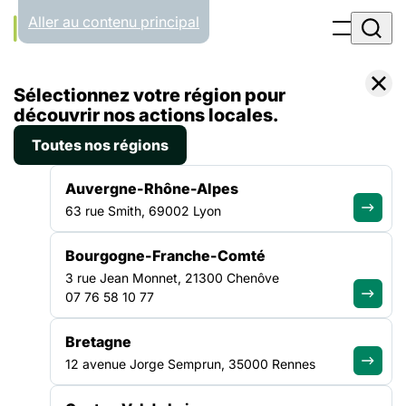
Panneau de gestion des cookies
Aller au contenu principal
Accueil
Sélectionnez votre région pour
Liste des programmes
Mission précarité Paris
découvrir nos actions locales.
Toutes nos régions
VEILLE SOCIALE, HÉBERGEMENT ET LOGEMENT
Auvergne-Rhône-Alpes
63 rue Smith, 69002 Lyon
Mission précarité Paris
Bourgogne-Franche-Comté
3 rue Jean Monnet, 21300 Chenôve
07 76 58 10 77
Bretagne
12 avenue Jorge Semprun, 35000 Rennes