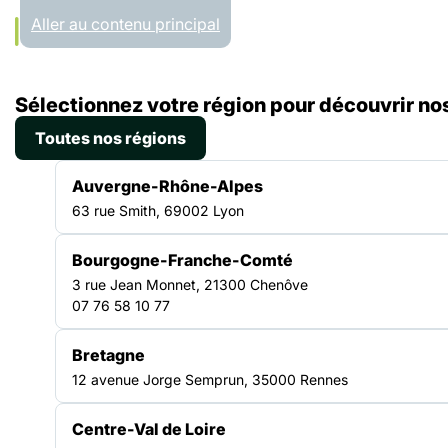
Panneau de gestion des cookies
Aller au contenu principal
Accueil
Sélectionnez votre région pour découvrir nos
Présentation & missions
PRÉSENTATION
Toutes nos régions
Auvergne-Rhône-Alpes
Agir contre l’exclusion,
63 rue Smith, 69002 Lyon
partout en France
Bourgogne-Franche-Comté
3 rue Jean Monnet, 21300 Chenôve
07 76 58 10 77
La Fédération des acteurs de la solidarité rassemble un large
réseau d’acteurs engagés pour accompagner les personnes
Bretagne
en situation de précarité et construire des réponses durables
face aux exclusions.
12 avenue Jorge Semprun, 35000 Rennes
Centre-Val de Loire