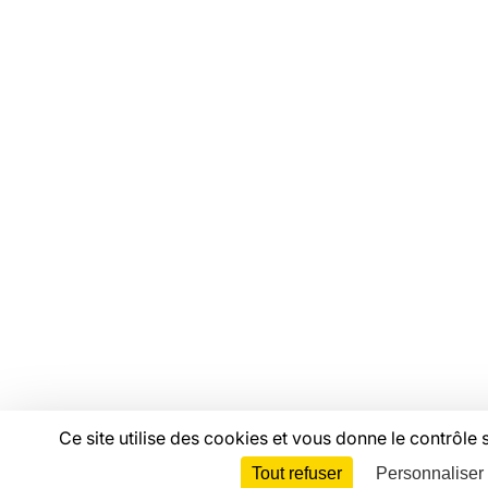
Offres d'emploi
Catalogue de formations
Ressources
Mentions légales
Linkedin
Youtube
Instagram
Bluesky
Facebook
© Copyright FAS, 2026
Ce site utilise des cookies et vous donne le contrôle
Tout refuser
Personnaliser