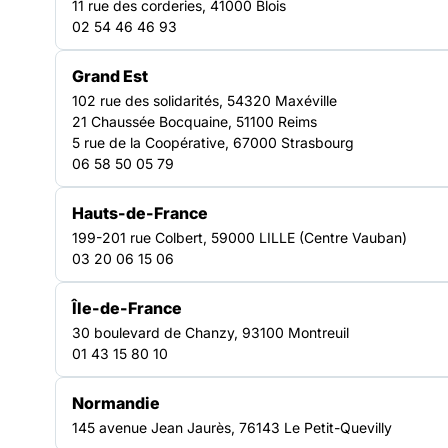
11 rue des corderies, 41000 Blois
02 54 46 46 93
Grand Est
102 rue des solidarités, 54320 Maxéville
21 Chaussée Bocquaine, 51100 Reims
5 rue de la Coopérative, 67000 Strasbourg
06 58 50 05 79
Hauts-de-France
199-201 rue Colbert, 59000 LILLE (Centre Vauban)
03 20 06 15 06
Île-de-France
30 boulevard de Chanzy, 93100 Montreuil
01 43 15 80 10
QUI SOMMES-NOUS ?
Normandie
145 avenue Jean Jaurès, 76143 Le Petit-Quevilly
Un collectif au service de la