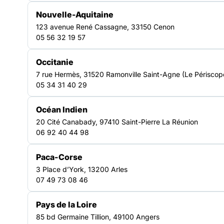
solidarité
Nouvelle-Aquitaine
123 avenue René Cassagne, 33150 Cenon
05 56 32 19 57
La Fédération des acteurs de la solidarité, présidée par
Pascal Brice depuis 2020, accompagne les acteurs de terrain
Occitanie
qui œuvrent chaque jour auprès des personnes en situation
de précarité. La FAS soutient ses adhérents, favorise les
7 rue Hermès, 31520 Ramonville Saint-Agne (Le Périscop
coopérations et agit auprès des pouvoirs publics pour
05 34 31 40 29
défendre une société plus juste et plus solidaire.
Découvrir notre organisation
Océan Indien
930
20 Cité Canabady, 97410 Saint-Pierre La Réunion
06 92 40 44 98
Associations
3 500
Paca-Corse
3 Place d’York, 13200 Arles
Structures
07 49 73 08 46
13
Pays de la Loire
Fédérations régionales
85 bd Germaine Tillion, 49100 Angers