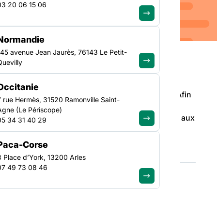
03 20 06 15 06
Normandie
145 avenue Jean Jaurès, 76143 Le Petit-
Quevilly
Occitanie
ise en œuvre n’est pas sans poser de difficultés. Afin
7 rue Hermès, 31520 Ramonville Saint-
es personnes souhaitant faire valoir ce droit, il
Agne (Le Périscope)
interprétations des critères conformes à celle-ci, et aux
05 34 31 40 29
Paca-Corse
3 Place d’York, 13200 Arles
07 49 73 08 46