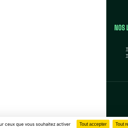
LA FÉDÉRATION
NOS 
la FAS
Nos missions
T
Nos Fédérations régionales
T
n
tube
nstagram
Bluesky
Facebook
sur ceux que vous souhaitez activer
Tout accepter
Tout r