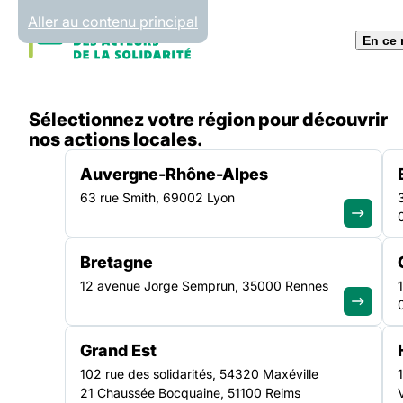
Panneau de gestion des cookies
Aller au contenu principal
En ce
Accueil
Sélectionnez votre région pour découvrir
Formations
La loi DALO et sa mise en œuvre en 
nos actions locales.
Auvergne-Rhône-Alpes
63 rue Smith, 69002 Lyon
ÎLE-DE-FRANCE
VEILLE SOCIALE, HÉBERGEMENT ET LOGEMENT
Bretagne
La loi DALO et sa m
12 avenue Jorge Semprun, 35000 Rennes
œuvre en Ile-de-F
Grand Est
102 rue des solidarités, 54320 Maxéville
21 Chaussée Bocquaine, 51100 Reims