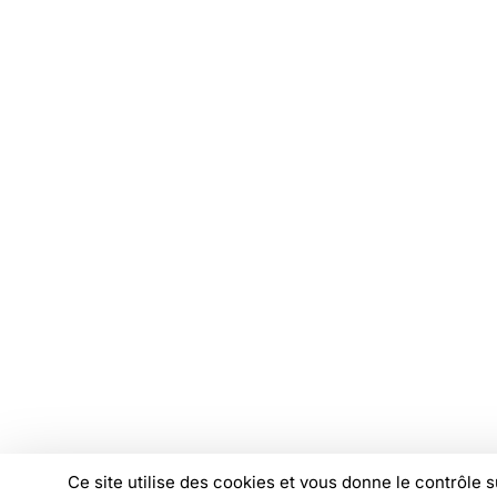
Recevez chaque mois les analyses,
décryptages et positionnements de 
Je m'abonne à la newsletter
© Copyright FAS, 2026
Mentions légales
Linkedi
You
I
Ce site utilise des cookies et vous donne le contrôle 