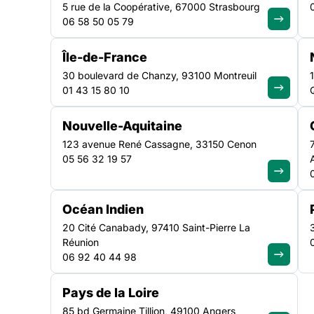
Session : 6 et 7 octobre 2026
5 rue de la Coopérative, 67000 Strasbourg
06 58 50 05 79
Île-de-France
30 boulevard de Chanzy, 93100 Montreuil
01 43 15 80 10
Nouvelle-Aquitaine
La loi DALO a été votée il y a plus de 10 ans, mais sa m
123 avenue René Cassagne, 33150 Cenon
de permettre aux associations d’accompagner au mieux l
05 56 32 19 57
s’agit de les former à la fois au contenu de la loi, aux 
recours possibles en cas de non-respect du droit.
Océan Indien
20 Cité Canabady, 97410 Saint-Pierre La
Réunion
06 92 40 44 98
A QUI S’ADRESSE CETTE FORMATION ?
Pays de la Loire
85 bd Germaine Tillion, 49100 Angers