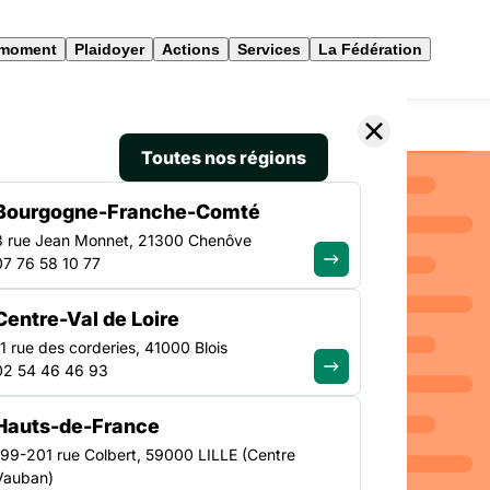
 moment
Plaidoyer
Actions
Services
La Fédération
Ile-de-France
Toutes nos régions
Bourgogne-Franche-Comté
3 rue Jean Monnet, 21300 Chenôve
07 76 58 10 77
Centre-Val de Loire
ise en
11 rue des corderies, 41000 Blois
02 54 46 46 93
rance
Hauts-de-France
199-201 rue Colbert, 59000 LILLE (Centre
Vauban)