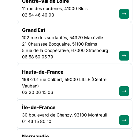
Centre-Val de Loire
En présentiel
11 rue des corderies, 41000 Blois
Public :
02 54 46 46 93
Écoutant·e 115 en poste de jour
Prix :
Grand Est
Adhérent :
450€
102 rue des solidarités, 54320 Maxéville
21 Chaussée Bocquaine, 51100 Reims
Non-adhérent :
540€
5 rue de la Coopérative, 67000 Strasbourg
06 58 50 05 79
Hauts-de-France
Les écoutant·e·s 115 sont amené·e·s à répondre aux appels de
199-201 rue Colbert, 59000 LILLE (Centre
personnes sans domicile, à la recherche d’un hébergement ou
Vauban)
d’autres services de première nécessité, ou de signalements.
03 20 06 15 06
Comment, concrètement, au téléphone, alors que la personne
Île-de-France
qui appelle vit une situation d‘urgence sociale, tenir des
propos qui permettent une aide inconditionnelle, de proximité,
30 boulevard de Chanzy, 93100 Montreuil
respectueuse ? Comment accorder toute l’attention nécessaire
01 43 15 80 10
à cette personne, comprendre ses besoins, trouver
l’information tout en prenant en compte, ce qu’elle dit, ce
Normandie