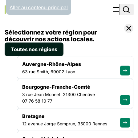
Panneau de gestion des cookies
Aller au contenu principal
Accueil
Sélectionnez votre région pour
Formations
Écoute sociale au 115
découvrir nos actions locales.
Toutes nos régions
ÎLE-DE-FRANCE
VEILLE SOCIALE, HÉBERGEMENT ET LOGEMENT
Auvergne-Rhône-Alpes
Écoute sociale au 115
63 rue Smith, 69002 Lyon
Bourgogne-Franche-Comté
Session : 29 et 30 septembre 2026
3 rue Jean Monnet, 21300 Chenôve
Date et durée :
07 76 58 10 77
29/09/2026 - 2 jours
Bretagne
Lieu :
12 avenue Jorge Semprun, 35000 Rennes
Paris ou Porte de Paris (Montreuil)
Type de formation :