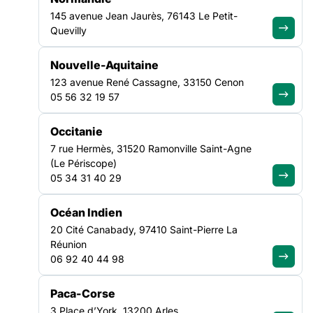
questions ?
145 avenue Jean Jaurès, 76143 Le Petit-
Quevilly
Découvrir notre FAQ
Nouvelle-Aquitaine
123 avenue René Cassagne, 33150 Cenon
05 56 32 19 57
Recevez chaque mois les analyses,
Occitanie
décryptages et positionnements de
7 rue Hermès, 31520 Ramonville Saint-Agne
la FAS
(Le Périscope)
05 34 31 40 29
Je m'abonne à la newsletter
Océan Indien
LA FÉDÉRATION
20 Cité Canabady, 97410 Saint-Pierre La
Réunion
06 92 40 44 98
Nos missions
Nos Fédérations régionales
Paca-Corse
NOS LUTTES
3 Place d’York, 13200 Arles