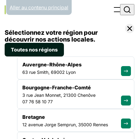
Panneau de gestion des cookies
Aller au contenu principal
Filtrer par
Toutes les catégories
Sélectionnez votre région pour
découvrir nos actions locales.
30.03.26
Toutes nos régions
Bonjour tout le monde !
Auvergne-Rhône-Alpes
Bienvenue sur WordPress. Ceci est votre premier article.
63 rue Smith, 69002 Lyon
Modifiez-le ou supprimez-le, puis commencez à écrire !…
Lire la suite
Bourgogne-Franche-Comté
3 rue Jean Monnet, 21300 Chenôve
07 76 58 10 77
ALLER PLUS LOIN
Bretagne
12 avenue Jorge Semprun, 35000 Rennes
La force d'un collectif uni