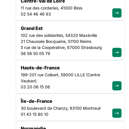
Centre-Val de Loire
11 rue des corderies, 41000 Blois
02 54 46 46 93
Rejoignez le
Grand Est
mouvement et
102 rue des solidarités, 54320 Maxéville
devenez adhérent
21 Chaussée Bocquaine, 51100 Reims
5 rue de la Coopérative, 67000 Strasbourg
Adhérer à la FAS
06 58 50 05 79
Hauts-de-France
Agissez
199-201 rue Colbert, 59000 LILLE (Centre
localement avec
Vauban)
03 20 06 15 06
nos Fédérations
Île-de-France
Trouver ma région
30 boulevard de Chanzy, 93100 Montreuil
01 43 15 80 10
Vous avez des
Normandie