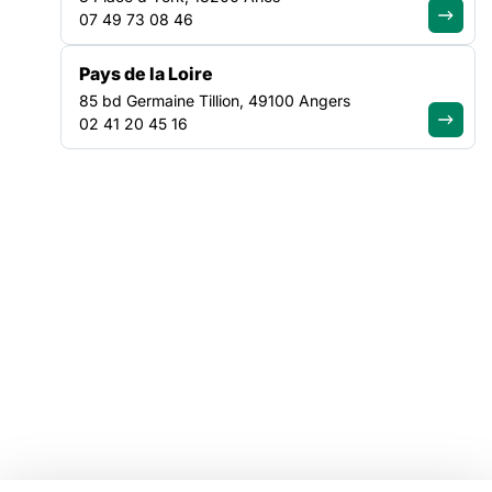
07 49 73 08 46
Tous nos plaidoyers
Tous nos programmes
Pays de la Loire
85 bd Germaine Tillion, 49100 Angers
VOTRE ESPACE
02 41 20 45 16
Offres d'emploi
Catalogue de formations
Ressources
Mentions légales
Linkedin
Youtube
Instagram
Bluesky
Facebook
© Copyright FAS, 2026