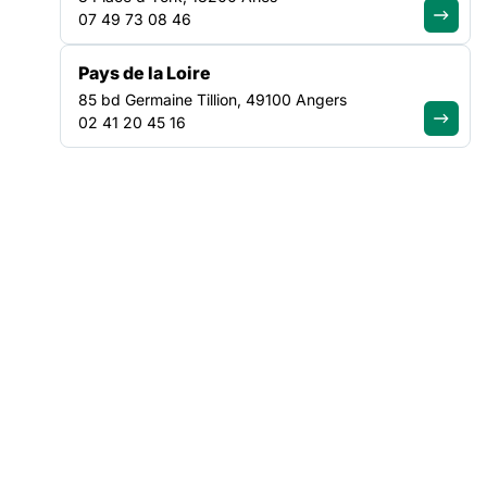
07 49 73 08 46
Les parents et leurs 4 enfants ont ainsi pu profiter pleinement
des activités proposées par le camping. Ce temps de
Pays de la Loire
vacances a été bien plus qu’un simple moment de détente : il
85 bd Germaine Tillion, 49100 Angers
a permis à la famille de se retrouver dans un cadre apaisant,
02 41 20 45 16
de renforcer les liens entre ses membres, de valoriser les
compétences et l’autonomie de chacun, et de rompre avec les
contraintes du quotidien.
Pour les enfants, ce séjour a aussi permis de vivre des
souvenirs forts et une expérience semblable à celle de leurs
camarades, et ainsi, de limiter le sentiment de différence
qu’ils peuvent ressentir à cause de leur situation
administrative complexe. A la rentrée, ils ont pu raconter leurs
vacances et partager leurs souvenirs comme tous les autres
enfants !
Pour en savoir plus sur les projets vacances menés avec le
soutien du dispositif Vacances pour tou.te.s , nous vous
invitons à consulter ce lien :
Vacances pour tou.te.s –
Fédération des acteurs de la solidarité