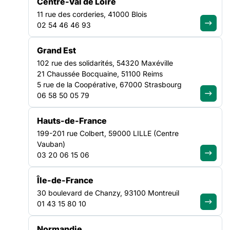
détente : elles contribuent à l’équilibre personnel, renforcent
Centre-Val de Loire
les liens familiaux et soutiennent les parcours d’insertion.
11 rue des corderies, 41000 Blois
C’est dans cette perspective que s’inscrit le dispositif
CULTURE
02 54 46 46 93
Vacances pour tou.te.s,
NATIONAL
Grand Est
102 rue des solidarités, 54320 Maxéville
21 Chaussée Bocquaine, 51100 Reims
5 rue de la Coopérative, 67000 Strasbourg
06 58 50 05 79
Hauts-de-France
199-201 rue Colbert, 59000 LILLE (Centre
Vauban)
03 20 06 15 06
Île-de-France
Permettre à chacun de bénéficier d’un temps de repos, loin
30 boulevard de Chanzy, 93100 Montreuil
des difficultés du quotidien, est un enjeu social souvent sous-
01 43 15 80 10
estimé. Les vacances ne sont pas un simple moment de
détente : elles contribuent à l’équilibre personnel, renforcent
Normandie
les liens familiaux et soutiennent les parcours d’insertion.