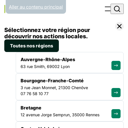
Panneau de gestion des cookies
Aller au contenu principal
Accueil
Sélectionnez votre région pour
Liste des actualités
Vacances pour tou.te.s : une semaine de vacances en famille pour reprendre son souffle
découvrir nos actions locales.
Toutes nos régions
ACTUALITÉ
|
19 AOÛT 2025
Auvergne-Rhône-Alpes
Vacances pour tou.te.s : une
63 rue Smith, 69002 Lyon
semaine de vacances en
Bourgogne-Franche-Comté
famille pour reprendre son
3 rue Jean Monnet, 21300 Chenôve
souffle
07 76 58 10 77
Bretagne
Permettre à chacun de bénéficier d’un temps de repos, loin
12 avenue Jorge Semprun, 35000 Rennes
des difficultés du quotidien, est un enjeu social souvent sous-
estimé. Les vacances ne sont pas un simple moment de