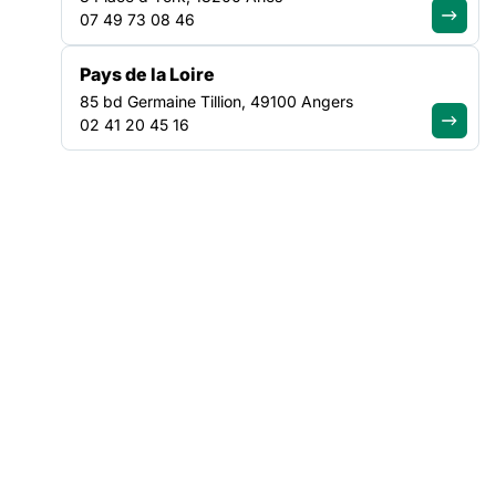
07 49 73 08 46
Pays de la Loire
85 bd Germaine Tillion, 49100 Angers
02 41 20 45 16
ACTUALITÉ
|
30/07/2026
Canicule : Soliguide renforce
l’information d’urgence pour mieux
orienter les personnes en situation
de précarité
Lire l'article
VEILLE SOCIALE, HÉBERGEMENT ET LOGEMENT
NATIONAL