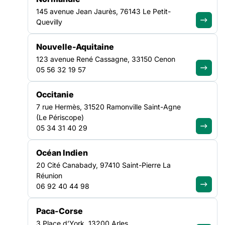
Lisez la tribune ici
145 avenue Jean Jaurès, 76143 Le Petit-
Quevilly
Nouvelle-Aquitaine
123 avenue René Cassagne, 33150 Cenon
05 56 32 19 57
NOS ACTUALITÉS
Occitanie
7 rue Hermès, 31520 Ramonville Saint-Agne
Suivez le mouvement de la
(Le Périscope)
solidarité
05 34 31 40 29
Océan Indien
20 Cité Canabady, 97410 Saint-Pierre La
Réunion
06 92 40 44 98
VEILLE SOCIALE, HÉBERGEMENT ET LOGEMENT
NATIONAL
Paca-Corse
3 Place d’York, 13200 Arles