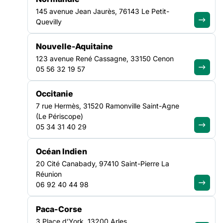
145 avenue Jean Jaurès, 76143 Le Petit-
Quevilly
NOS ACTUALITÉS
Nouvelle-Aquitaine
123 avenue René Cassagne, 33150 Cenon
Suivez le mouvement de la
05 56 32 19 57
solidarité
Occitanie
7 rue Hermès, 31520 Ramonville Saint-Agne
(Le Périscope)
05 34 31 40 29
VEILLE SOCIALE, HÉBERGEMENT ET LOGEMENT
Océan Indien
NATIONAL
20 Cité Canabady, 97410 Saint-Pierre La
Réunion
06 92 40 44 98
Paca-Corse
3 Place d’York, 13200 Arles