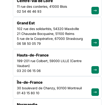
Centre-Val de Loire
les besoins de rénovation, notamment énergétiques. Ce
VEILLE SOCIALE, HÉBERGEMENT ET LOGEMENT
11 rue des corderies, 41000 Blois
webinaire,
NATIONAL
02 54 46 46 93
La DIHAL organise en partenariat avec la FAS un webinaire de
Grand Est
restitution de l’enquête sur l’état du bâti des centres
102 rue des solidarités, 54320 Maxéville
d’hébergement regroupés et des accueils de jour.
21 Chaussée Bocquaine, 51100 Reims
5 rue de la Coopérative, 67000 Strasbourg
L’enquête visait à rendre compte de l’état d’une partie du parc
06 58 50 05 79
d’hébergement collectif et des accueils de jour, afin d’estimer
les besoins de rénovation, notamment énergétiques.
Hauts-de-France
199-201 rue Colbert, 59000 LILLE (Centre
Ce webinaire, prévu le 1er octobre 2025,
qui visera à
Vauban)
restituer les principaux résultats de cette enquête et échanger
03 20 06 15 06
sur vos retours
est reporté à une date ultérieure
.
Île-de-France
Nous vous communiquerons une nouvelle date très
30 boulevard de Chanzy, 93100 Montreuil
prochainement.
01 43 15 80 10
Normandie