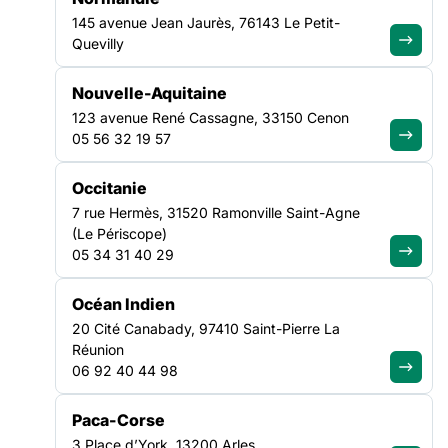
145 avenue Jean Jaurès, 76143 Le Petit-
Quevilly
Il cible les publics suivants :
Nouvelle-Aquitaine
les jeunes en particulier les jeunes rencontrant des
problématiques de santé mentale sur les territoires
123 avenue René Cassagne, 33150 Cenon
actuellement non couverts par l’O2R ;
05 56 32 19 57
les travailleurs expérimentés (personnes de plus de 50
Occitanie
ans) ;
7 rue Hermès, 31520 Ramonville Saint-Agne
(Le Périscope)
05 34 31 40 29
les personnes étrangères primo-arrivantes.
Critères de sélection :
Océan Indien
20 Cité Canabady, 97410 Saint-Pierre La
Réunion
Dans les
critères de sélection des projets
, une attention
06 92 40 44 98
particulière sera portée à l’association des plannings
familiaux dans les partenaires du projet afin de permettre
d’identifier et d’accompagner un public féminin présentant
Paca-Corse
des besoins spécifiques en matière de santé et de prévention
3 Place d’York, 13200 Arles