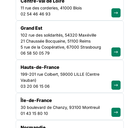
Centre-Val de Loire
pour l’accompagnement des publics éloignés de l’emploi.
11 rue des corderies, 41000 Blois
Cette offre est mise en œuvre par la Direction régionale de
02 54 46 46 93
l’économie, de l’emploi, du travail et des solidarités des
Hauts-de-France (Dreets), selon les besoins identifiés
EMPLOI
Grand Est
HAUTS-DE-FRANCE
102 rue des solidarités, 54320 Maxéville
21 Chaussée Bocquaine, 51100 Reims
Dans le cadre de la mise en œuvre de la loi plein emploi, l’Etat
5 rue de la Coopérative, 67000 Strasbourg
déploie une
nouvelle offre de repérage et de remobilisation
06 58 50 05 79
pour l’accompagnement des publics éloignés de l’emploi
.
Cette offre est mise en œuvre par la Direction régionale de
Hauts-de-France
l’économie, de l’emploi, du travail et des solidarités des
199-201 rue Colbert, 59000 LILLE (Centre
Hauts-de-France (Dreets), selon les besoins identifiés dans
Vauban)
chaque territoire, à travers la publication d’un appel à
03 20 06 15 06
manifestation d’intérêt (AMI).
Île-de-France
Après un premier AMI lancé en 2024, un deuxième appel à
manifestation d’intérêt est lancé pour couvrir l’intégralité du
30 boulevard de Chanzy, 93100 Montreuil
territoire régional.
01 43 15 80 10
Cible :
Normandie