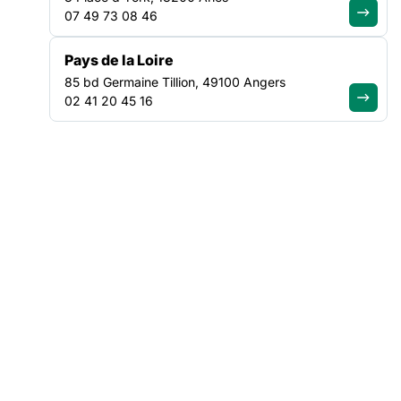
07 49 73 08 46
Pays de la Loire
85 bd Germaine Tillion, 49100 Angers
NOS ACTUALITÉS
02 41 20 45 16
Suivez le mouvement de la
solidarité
VEILLE SOCIALE, HÉBERGEMENT ET LOGEMENT
NATIONAL