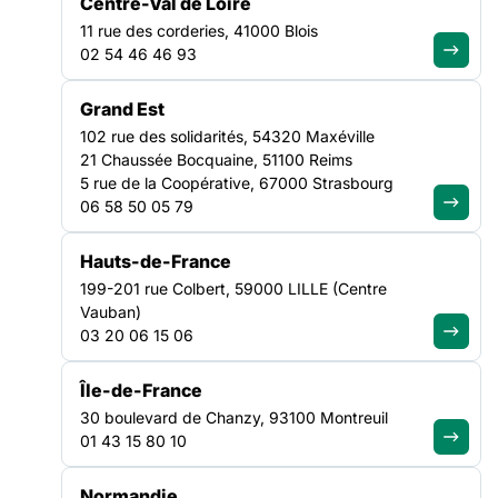
Centre-Val de Loire
couture, vente, création,… il y a autant de
EMPLOI
11 rue des corderies, 41000 Blois
ÎLE-DE-FRANCE
02 54 46 46 93
Retour sur le webinaire du 28/01 sur la filière inclusive du
Grand Est
textile en Île-de-France
102 rue des solidarités, 54320 Maxéville
21 Chaussée Bocquaine, 51100 Reims
La mobilisation des structures d’insertion dans la production
5 rue de la Coopérative, 67000 Strasbourg
de masques en tissu dès le mois d’avril 2020 a mis en lumière
06 58 50 05 79
l’implantation des acteurs inclusifs dans la filière textile et
leur savoir-faire. Retouche, couture, vente, création,… il y a
Hauts-de-France
autant de SIAE actives dans le secteur que de manières de
199-201 rue Colbert, 59000 LILLE (Centre
l’appréhender.
Vauban)
03 20 06 15 06
A destination des structures d’insertion, des entreprises
comme de nos partenaires de l’ESS, le webinaire du 28/01
Île-de-France
nous a permis de vous présenter la mobilisation de quelques
acteurs du secteur en Île-de-France.
30 boulevard de Chanzy, 93100 Montreuil
01 43 15 80 10
Nous vous proposons de retrouver le
replay consultable en
ligne
ainsi que le
support d’intervention
utilisé lors de cette
Normandie