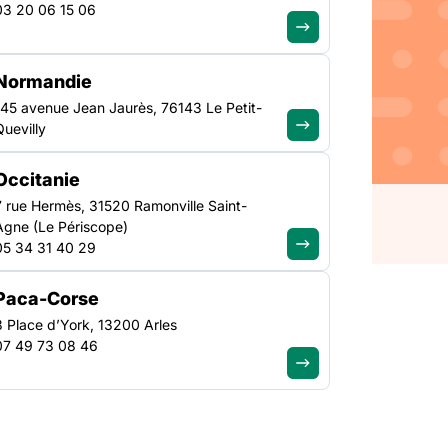
ration
03 20 06 15 06
Normandie
et de logement adapté est
145 avenue Jean Jaurès, 76143 Le Petit-
ts ligériens afin de
Quevilly
. Ces évolutions
le cadre de la
Occitanie
ectifs et de
7 rue Hermès, 31520 Ramonville Saint-
Agne (Le Périscope)
05 34 31 40 29
Paca-Corse
3 Place d’York, 13200 Arles
07 49 73 08 46