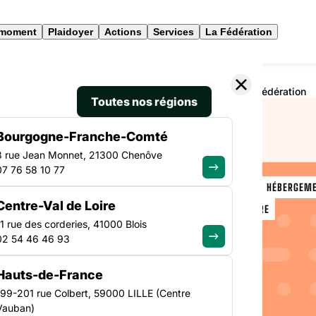
 moment
Plaidoyer
Actions
Services
La Fédération
gement en pratique : retour sur le recueil national de la Fédération
Toutes nos régions
Bourgogne-Franche-Comté
3 rue Jean Monnet, 21300 Chenôve
07 76 58 10 77
VEILLE SOCIALE, HÉBERGEM
Centre-Val de Loire
PAYS DE LA LOIRE
e
11 rue des corderies, 41000 Blois
02 54 46 46 93
pratique
Hauts-de-France
il
199-201 rue Colbert, 59000 LILLE (Centre
Vauban)