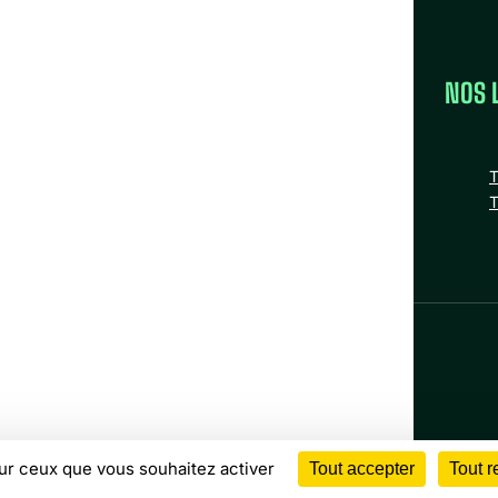
LA FÉDÉRATION
NOS 
la FAS
Nos missions
T
Nos Fédérations régionales
T
n
tube
nstagram
Bluesky
Facebook
sur ceux que vous souhaitez activer
Tout accepter
Tout r