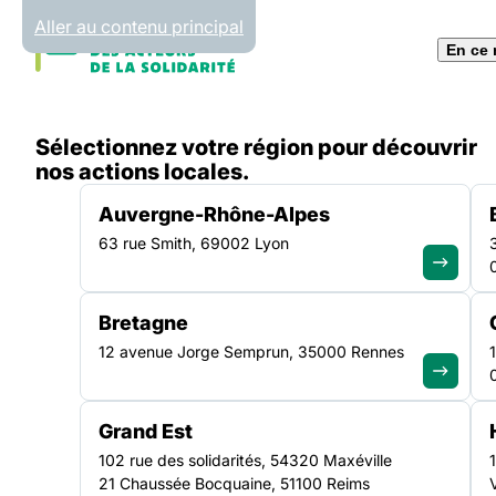
Panneau de gestion des cookies
Aller au contenu principal
En ce
Accueil
Sélectionnez votre région pour découvrir
Liste des actualités
L’évolution de l’offre d’héber
nos actions locales.
Auvergne-Rhône-Alpes
63 rue Smith, 69002 Lyon
ACTUALITÉ
|
14 FÉVRIER 2022
Bretagne
L’évolution de l’offr
12 avenue Jorge Semprun, 35000 Rennes
d’hébergement en 
Grand Est
: retour sur le recue
102 rue des solidarités, 54320 Maxéville
21 Chaussée Bocquaine, 51100 Reims