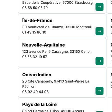
national de la Fédé
5 rue de la Coopérative, 67000 Strasbourg
06 58 50 05 79
Île-de-France
L’enjeu de la transformation de l’offre d’hébergement 
30 boulevard de Chanzy, 93100 Montreuil
au cœur des préoccupations et des projets des adhéren
01 43 15 80 10
mieux répondre aux besoins des personnes accueillies
discutées entre associations et services de l’Etat dans 
Nouvelle-Aquitaine
négociation et la signature de Contrat Pluriannuel d’Obj
123 avenue René Cassagne, 33150 Cenon
05 56 32 19 57
Océan Indien
20 Cité Canabady, 97410 Saint-Pierre La
Réunion
06 92 40 44 98
Pays de la Loire
85 bd Germaine Tillion, 49100 Angers