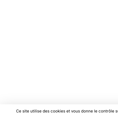
Recevez chaque mois les analyses,
décryptages et positionnements de 
Je m'abonne à la newsletter
© Copyright FAS, 2026
Mentions légales
Linkedi
You
I
Ce site utilise des cookies et vous donne le contrôle 