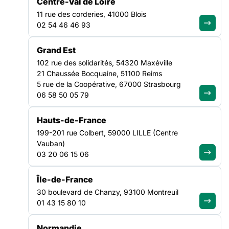
Centre-Val de Loire
PersonnesAccueillies/Accompagnées (CRPA), commissions
PARTICIPATION
11 rue des corderies, 41000 Blois
DALO et Logement D’abord, travailleur pair… les expériences
NATIONAL
02 54 46 46 93
passées et
À l’approche du Printemps de la participation (
programme et
Grand Est
inscriptions ici
), nous vous proposons une série d’entretiens
102 rue des solidarités, 54320 Maxéville
pour découvrir celles et ceux qui s’investissent chaque jour
21 Chaussée Bocquaine, 51100 Reims
pour faire vivre et développer les pratiques participatives !
5 rue de la Coopérative, 67000 Strasbourg
06 58 50 05 79
Conseil de vie social, Conseil Régional des
PersonnesAccueillies/Accompagnées (CRPA), commissions
Hauts-de-France
DALO et Logement D’abord, travailleur pair… les expériences
199-201 rue Colbert, 59000 LILLE (Centre
passées et présentes de Samir Elhamdi illustrent les
Vauban)
nombreuses formes que peut prendre la participation des
03 20 06 15 06
personnes concernées.
Île-de-France
Qu’est-ce qui vous a poussé à vous investir dans des
30 boulevard de Chanzy, 93100 Montreuil
instances participatives ?
01 43 15 80 10
Ça s’est fait naturellement. Mon parcours de vie a toujours été
lié au monde associatif. Quand j’étais jeune par exemple, je
Normandie