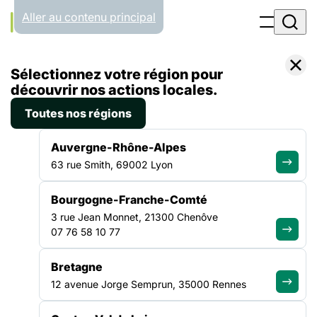
Panneau de gestion des cookies
Aller au contenu principal
Accueil
Sélectionnez votre région pour
Liste des actualités
Les visages de la participation (2/3) : Samir Elhamdi
découvrir nos actions locales.
Toutes nos régions
ACTUALITÉ
|
11 MAI 2021
Auvergne-Rhône-Alpes
Les visages de la
63 rue Smith, 69002 Lyon
participation (2/3) : Samir
Bourgogne-Franche-Comté
Elhamdi
3 rue Jean Monnet, 21300 Chenôve
07 76 58 10 77
À l’approche du Printemps de la participation (programme et
inscriptions ici), nous vous proposons une série d’entretiens
Bretagne
pour découvrir celles et ceux qui s’investissent chaque jour
12 avenue Jorge Semprun, 35000 Rennes
pour faire vivre et développer les pratiques participatives !
Conseil de vie social, Conseil Régional des