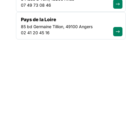
aux enfants, même s’ils pensent ne pas être en capacité ou
07 49 73 08 46
même s’ils ne savent pas lire. Le SLPJ, via le programme
« Respirations » en Occitanie, Pays de la Loire et Auvergne
Pays de la Loire
Rhône Alpes, a pu offrir à de nombreux enfants des cahiers
85 bd Germaine Tillion, 49100 Angers
de vacances littéraires et des trousses à histoire.
02 41 20 45 16
Enfin, dans le cadre des
Nuits de la lecture
,
la FAS lance
chaque année, grâce au soutien du ministère de la culture,
une opération pour soutenir des projets autour du livre dans
les structures adhérentes via des chèques-lire.
Retours sur quelques projets réalisés !