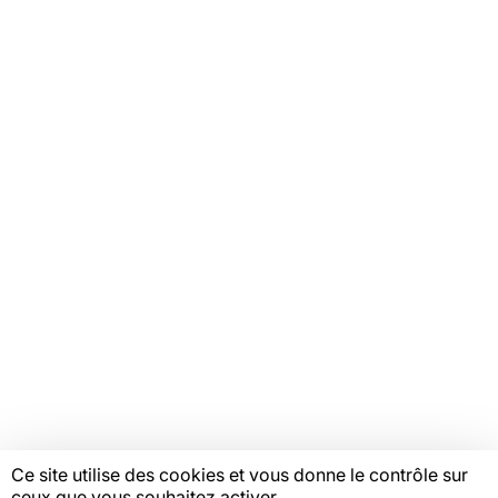
Tous nos plaidoyers
Tous nos programmes
VOTRE ESPACE
Offres d'emploi
Catalogue de formations
Ressources
Mentions légales
Linkedin
Youtube
Instagram
Bluesky
Facebook
© Copyright FAS, 2026
Ce site utilise des cookies et vous donne le contrôle sur
ceux que vous souhaitez activer