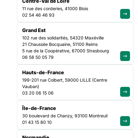
consacrées à l’histoire de l’art. Ces outils permettent d’animer
Centre-Val de Loire
des ateliers culturels avec les personnes accompagnées et
11 rue des corderies, 41000 Blois
d’ouvrir des espaces d’échange et de découverte autour de
CULTURE
02 54 46 46 93
l’art. Deux ans
NATIONAL
Grand Est
102 rue des solidarités, 54320 Maxéville
21 Chaussée Bocquaine, 51100 Reims
5 rue de la Coopérative, 67000 Strasbourg
06 58 50 05 79
Hauts-de-France
199-201 rue Colbert, 59000 LILLE (Centre
Vauban)
03 20 06 15 06
Île-de-France
30 boulevard de Chanzy, 93100 Montreuil
01 43 15 80 10
En 2024, la
Normandie