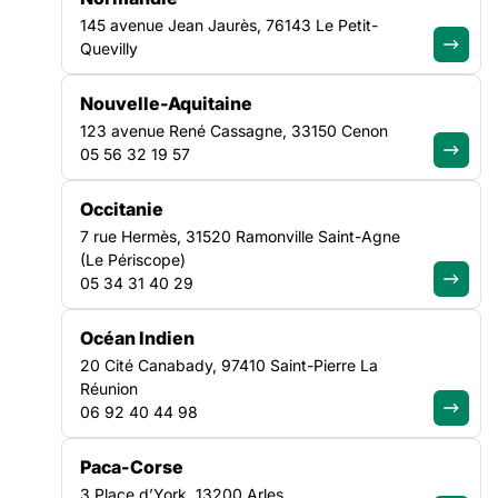
Fédération des
145 avenue Jean Jaurès, 76143 Le Petit-
acteurs de la
Quevilly
solidarité
a noué un
partenariat avec le
Nouvelle-Aquitaine
GrandPalaisRmn
afin
123 avenue René Cassagne, 33150 Cenon
de proposer aux
05 56 32 19 57
associations du
réseau des
mallettes
pédagogiques
Occitanie
consacrées à l’histoire de l’art
. Ces outils permettent
7 rue Hermès, 31520 Ramonville Saint-Agne
d’animer des ateliers culturels avec les personnes
(Le Périscope)
accompagnées et d’ouvrir des espaces d’échange et de
05 34 31 40 29
découverte autour de l’art.
Océan Indien
Deux ans plus tard, ce partenariat se renforce. En 2026, la
20 Cité Canabady, 97410 Saint-Pierre La
FAS et le GrandPalaisRmn ont décidé de déployer le dispositif
Réunion
sur
deux territoires pilotes
, avec l’organisation de
formations
06 92 40 44 98
en présentiel
destinées aux équipes associatives pour
faciliter la prise en main des mallettes et encourager leur
appropriation.
Paca-Corse
3 Place d’York, 13200 Arles