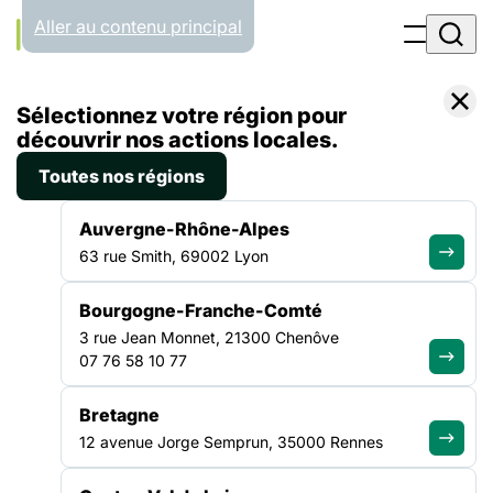
Panneau de gestion des cookies
Aller au contenu principal
Accueil
Sélectionnez votre région pour
Liste des actualités
Le GrandPalaisRmn et la FAS : un partenariat pour renforcer la place de la culture dans l’accompagnement social
découvrir nos actions locales.
Toutes nos régions
ACTUALITÉ
|
27 MARS 2026
Auvergne-Rhône-Alpes
Le GrandPalaisRmn et la FAS :
63 rue Smith, 69002 Lyon
un partenariat pour renforcer
Bourgogne-Franche-Comté
la place de la culture dans
3 rue Jean Monnet, 21300 Chenôve
l’accompagnement social
07 76 58 10 77
Bretagne
En 2024, la Fédération des acteurs de la solidarité a noué un
12 avenue Jorge Semprun, 35000 Rennes
partenariat avec le GrandPalaisRmn afin de proposer aux
associations du réseau des mallettes pédagogiques