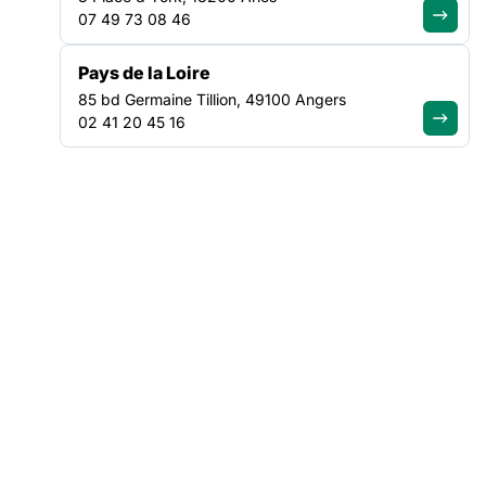
Une première journée de formation s’est tenue le
18 mars à
07 49 73 08 46
Lyon
, dans les locaux de la FAS Auvergne-Rhône-Alpes. À
cette occasion,
14 associations
ont participé à une session
Pays de la Loire
dédiée à la découverte de cet outil et à la réflexion sur ses
85 bd Germaine Tillion, 49100 Angers
usages possibles dans les structures.
02 41 20 45 16
Accompagnés par
Angélique Lopez
, chargée de projets au
sein du service médiation – éducation du GrandPalaisRmn, les
participant·es ont pu explorer les contenus des mallettes et
réfléchir à la manière de proposer des animations auprès de
leurs collègues et des personnes accompagnées.
Ce partenariat illustre l’engagement de la FAS pour
renforcer
la place de la culture dans l’accompagnement social
, en
donnant aux professionnel·les des supports concrets pour
créer du lien, partager et échanger autour de l’art.