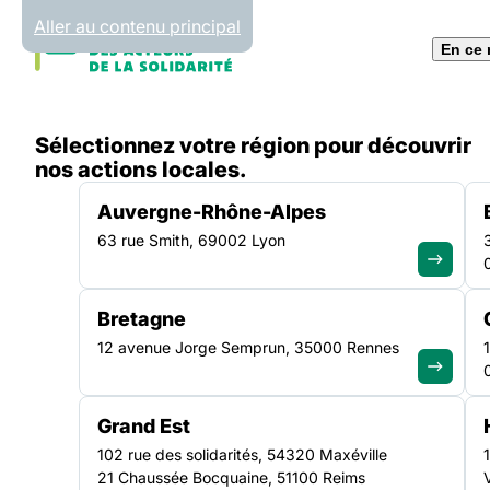
Panneau de gestion des cookies
Aller au contenu principal
En ce
Accueil
Sélectionnez votre région pour découvrir
Liste des actualités
L’appel à participation pour 
nos actions locales.
Auvergne-Rhône-Alpes
63 rue Smith, 69002 Lyon
ACTUALITÉ
|
12 DÉCEMBRE 2025
Bretagne
L’appel à participa
12 avenue Jorge Semprun, 35000 Rennes
le Festival 2026 “C
Grand Est
du luxe” est lancé !
102 rue des solidarités, 54320 Maxéville
21 Chaussée Bocquaine, 51100 Reims