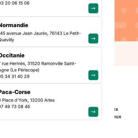
03 20 06 15 06
pour celles et ceux qui
êt fort aux enjeux
Normandie
rojets culturels variés,
145 avenue Jean Jaurès, 76143 Le Petit-
nnels, des personnes en
Quevilly
Occitanie
7 rue Hermès, 31520 Ramonville Saint-
Agne (Le Périscope)
05 34 31 40 29
Paca-Corse
3 Place d’York, 13200 Arles
07 49 73 08 46
LE rendez-vous incontournable pour celles et ceux
secteur social et qui portent un intérêt fort aux enjeux