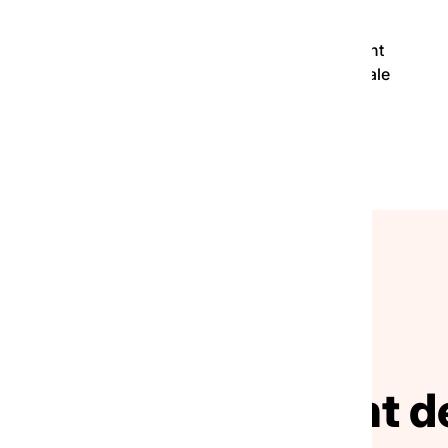
e vacances collectifs à Avignon
, en vous appuyant
 FAS, en partenariat avec
l’ANCV
(l’agence nationale
NOS ACTUALITÉS
ivez le mouvement de