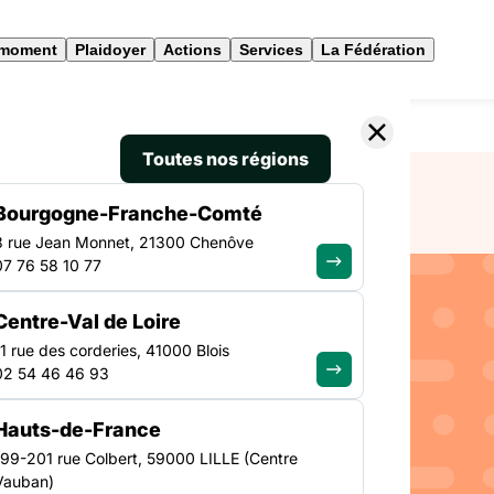
 moment
Plaidoyer
Actions
Services
La Fédération
le Festival 2026 “C’est pas du luxe” est lancé !
Toutes nos régions
Bourgogne-Franche-Comté
3 rue Jean Monnet, 21300 Chenôve
07 76 58 10 77
CULTURE
Centre-Val de Loire
NATIONAL
tion pour
11 rue des corderies, 41000 Blois
02 54 46 46 93
’est pas
Hauts-de-France
199-201 rue Colbert, 59000 LILLE (Centre
Vauban)