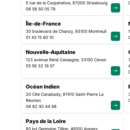
5 rue de la Coopérative, 67000 Strasbourg
06 58 50 05 79
C’est pas du luxe ! est LE rendez-vous incontournable 
travaillent dans le secteur social et qui portent un intér
Île-de-France
culturels et artistiques. Le festival met en lumière des p
30 boulevard de Chanzy, 93100 Montreuil
imaginés et co-construits avec des artistes professio
01 43 15 80 10
situation de grande précarité et de
Nouvelle-Aquitaine
123 avenue René Cassagne, 33150 Cenon
05 56 32 19 57
Océan Indien
20 Cité Canabady, 97410 Saint-Pierre La
Réunion
C’est pas du luxe !
est 
06 92 40 44 98
qui travaillent dans le 
culturels et artistiques.
Pays de la Loire
85 bd Germaine Tillion, 49100 Angers