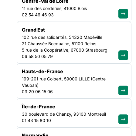
s’impose comme un enjeu central pour notre démocratie. La
Centre-Val de Loire
stigmatisation des personnes vulnérables, la recherche de
11 rue des corderies, 41000 Blois
boucs émissaires ciblant des individus sur la base de leur
LA FAS, PARTENAIRE PIONNIER DE L’ÉTUDE « LA SOCIÉTÉ DES LIENS » MENÉE PAR LA FABRIQUE SPINOZA
02 54 46 46 93
religion, de leur couleur
NATIONAL
Grand Est
102 rue des solidarités, 54320 Maxéville
21 Chaussée Bocquaine, 51100 Reims
5 rue de la Coopérative, 67000 Strasbourg
06 58 50 05 79
Hauts-de-France
199-201 rue Colbert, 59000 LILLE (Centre
Vauban)
03 20 06 15 06
Île-de-France
30 boulevard de Chanzy, 93100 Montreuil
01 43 15 80 10
Normandie