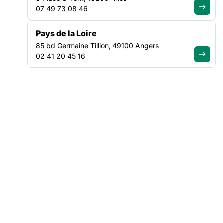
de notre société, en plaçant les liens entre les individus au
07 49 73 08 46
cœur de ses actions.
Pays de la Loire
Chaque citoyen a un rôle à jouer pour préserver et
85 bd Germaine Tillion, 49100 Angers
renforcer les liens sociaux :
02 41 20 45 16
Nathalie Latour, directrice générale de la FAS :
«
Dans notre société qui pousse vers l’individualisme, nous
devons tous et toutes faire en sorte qu’il y ait des routes qui
se croisent, car chaque fois que les routes ne se croisent
plus, que les individus s’isolent dans leur bulle, notre
cohésion est en danger. »
➡️Retrouvez l’étude ici :
La société des liens : la puissance des liens
sociaux pour résoudre les grands enjeux
sociétaux