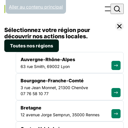
Panneau de gestion des cookies
Aller au contenu principal
Accueil
Sélectionnez votre région pour
Liste des actualités
La FAS, partenaire pionnier de l’étude « La Société des Liens » menée par la Fabrique Spinoza
découvrir nos actions locales.
Toutes nos régions
ACTUALITÉ
|
16 JANVIER 2025
Auvergne-Rhône-Alpes
La FAS, partenaire pionnier
63 rue Smith, 69002 Lyon
de l’étude « La Société des
Bourgogne-Franche-Comté
Liens » menée par la
3 rue Jean Monnet, 21300 Chenôve
Fabrique Spinoza
07 76 58 10 77
Bretagne
Alors que les crises sociales, économiques et politiques
12 avenue Jorge Semprun, 35000 Rennes
s’enchaînent dans un contexte marqué par des tensions
croissantes et des instabilités, la question des liens sociaux