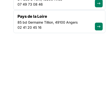
valeurs et de répondre immédiatement à la crise sociale qui
07 49 73 08 46
mine notre démocratie. »
Pays de la Loire
Consultez le communiqué de presse du collectif ALERTE
85 bd Germaine Tillion, 49100 Angers
02 41 20 45 16
NOS ACTUALITÉS
Suivez le mouvement de la
solidarité
VEILLE SOCIALE, HÉBERGEMENT ET LOGEMENT