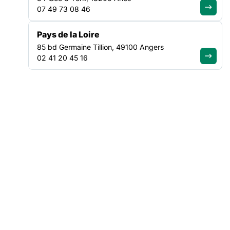
AFFICHE format A2 Cherche reconnaissance pour l’aide
07 49 73 08 46
soignant.e
Pays de la Loire
AFFICHE Format A2 Cherche salaire décent pour
85 bd Germaine Tillion, 49100 Angers
l’éducateur.trice
02 41 20 45 16
Affiche Format A2 Cherche plus de moyens pour
l’intervenant.e sociale
Affiche format A2 Cherche salaire décent pour le personnel
administratif
PANCARTES : (600X500)
Pancarte Cheche plus de moyens pour l’intervenant.e
sociale
Pancarte Cherche plus de moyens pour le personnel
administratif