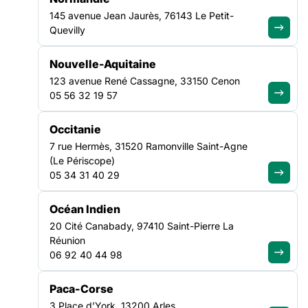
145 avenue Jean Jaurès, 76143 Le Petit-
Quevilly
Paris :
Nouvelle-Aquitaine
123 avenue René Cassagne, 33150 Cenon
05 56 32 19 57
Occitanie
7 rue Hermès, 31520 Ramonville Saint-Agne
À Imprimer :
(Le Périscope)
05 34 31 40 29
(Formats Indesign sur demande)
Océan Indien
20 Cité Canabady, 97410 Saint-Pierre La
AFFICHES :
Réunion
06 92 40 44 98
Les formats sont en A2. Les fichiers pdf en haute définition
vous permettent de les
Paca-Corse
imprimer dans d’autres formats homothétiques
3 Place d’York, 13200 Arles