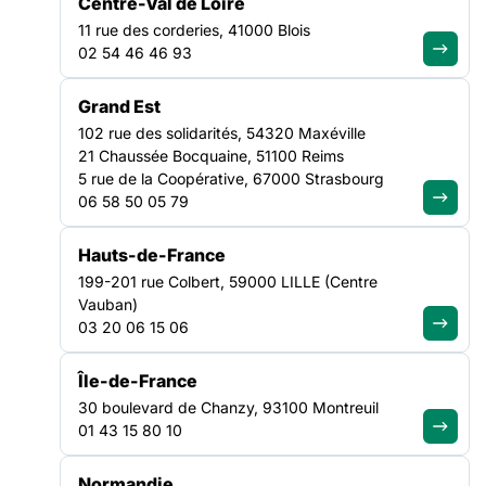
Centre-Val de Loire
KIT COMMUNICATION POUR MOBILISATIONS 28 SEPTEMBRE
11 rue des corderies, 41000 Blois
02 54 46 46 93
Vous trouverez ci-dessous l’ensemble des outils mis à votre
disposition pour vos mobilisations du 28 septembre 2022:
Grand Est
des visuels pour vos manifestations et sites internet, ainsi
102 rue des solidarités, 54320 Maxéville
que pour les réseaux sociaux et une signature d’email.
21 Chaussée Bocquaine, 51100 Reims
5 rue de la Coopérative, 67000 Strasbourg
Réseaux sociaux :
06 58 50 05 79
Facebook //Linkedin // Twitter // Instagram
Hauts-de-France
199-201 rue Colbert, 59000 LILLE (Centre
Signatures d’emails :
Vauban)
03 20 06 15 06
Génériques :
Île-de-France
30 boulevard de Chanzy, 93100 Montreuil
01 43 15 80 10
Normandie