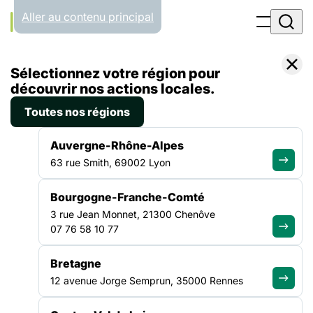
Panneau de gestion des cookies
Aller au contenu principal
Accueil
Sélectionnez votre région pour
Liste des actualités
Kit communication pour mobilisations 28 septembre
découvrir nos actions locales.
Toutes nos régions
ACTUALITÉ
|
23 SEPTEMBRE 2022
Auvergne-Rhône-Alpes
Kit communication pour
63 rue Smith, 69002 Lyon
mobilisations 28 septembre
Bourgogne-Franche-Comté
3 rue Jean Monnet, 21300 Chenôve
Vous trouverez ci-dessous l’ensemble des outils mis à votre
07 76 58 10 77
disposition pour vos mobilisations du 28 septembre 2022:
des visuels pour vos manifestations et sites internet, ainsi
Bretagne
que pour les réseaux sociaux et une signature d’email.
12 avenue Jorge Semprun, 35000 Rennes
Réseaux sociaux : Facebook //Linkedin // Twitter // Instagram
Signatures d’emails : Génériques : Paris : À Imprimer :
KIT COMMUNICATION POUR MOBILISATIONS 28 SEPTEMBRE
(Formats