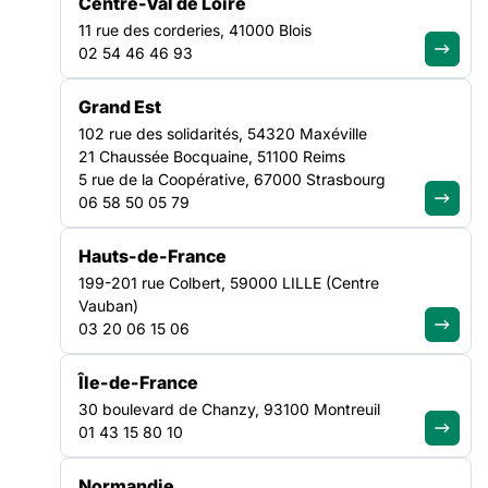
Centre-Val de Loire
PAYS DE LA LOIRE
11 rue des corderies, 41000 Blois
02 54 46 46 93
Grand Est
102 rue des solidarités, 54320 Maxéville
21 Chaussée Bocquaine, 51100 Reims
5 rue de la Coopérative, 67000 Strasbourg
06 58 50 05 79
Hauts-de-France
199-201 rue Colbert, 59000 LILLE (Centre
Vauban)
03 20 06 15 06
Île-de-France
30 boulevard de Chanzy, 93100 Montreuil
La Fédération des acteurs de la solidarité des Pays de la Loire
01 43 15 80 10
fédère un grand nombre d’associations accueillant des
publics vieillissants en situation de précarité. En 2022, la FAS
Normandie