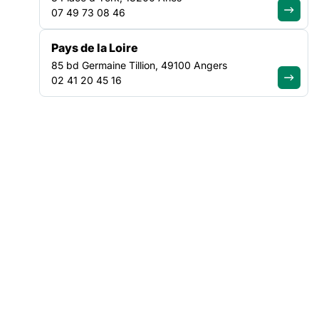
La liste des intervenant.es sera régulièrement mise à jour.
07 49 73 08 46
09h30 – Accueil café et émargement
Pays de la Loire
85 bd Germaine Tillion, 49100 Angers
10h – Ouverture et introduction
02 41 20 45 16
Par Maïté FERNANDEZ – Déléguée régionale de la FAS des
Pays de la Loire
]
10h30/11h30 – Table ronde 1 : « La spécificité du public
vieillissant en situation de précarité en Pays de la Loire :
constats et réponses institutionnelles »
En présence de l’ARS et de la Fédération des acteurs de la
coordination des Pays de la Loire.
11h45/12h45 – Table ronde 2 :
« La prise en compte des
effets de la précarité : réflexions autour de l’orientation vers
le droit commun et la prise en charge spécifique »