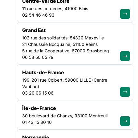
Centre-Val de Loire
11 rue des corderies, 41000 Blois
La Fédération des Acteurs de la Solidarité Nouvelle Aquitaine
02 54 46 46 93
(FASNA) vous invite à la journée régionale autour de la
précarité alimentaire.
Grand Est
J
eudi 18 novembre entre 9h et 17h
102 rue des solidarités, 54320 Maxéville
21 Chaussée Bocquaine, 51100 Reims
à l’IRTS de Talence
5 rue de la Coopérative, 67000 Strasbourg
06 58 50 05 79
9 rue François Rabelais
Hauts-de-France
33400, Talence
199-201 rue Colbert, 59000 LILLE (Centre
Vauban)
Les acteurs et actrices du territoire se mobilisent de plus en
03 20 06 15 06
plus pour créer des alternatives permettant une alimentation
saine, digne et durable pour les personnes en situation de
Île-de-France
précarité. Le manque d’information sur les solutions
30 boulevard de Chanzy, 93100 Montreuil
existantes et les actions qui peuvent être mises en place
01 43 15 80 10
constituent un obstacle dans l’accompagnement globale des
personnes.
Normandie