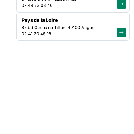
Isabelle Grimault, commissaire de la stratégie de lutte
07 49 73 08 46
contre la pauvreté
Pierre Pouget, président du réseau des Banques
Pays de la Loire
Alimentaires de Nouvelle-Aquitaine
85 bd Germaine Tillion, 49100 Angers
02 41 20 45 16
NOS ACTUALITÉS
Suivez le mouvement de la
solidarité
VEILLE SOCIALE, HÉBERGEMENT ET LOGEMENT