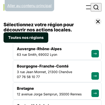
Panneau de gestion des cookies
Aller au contenu principal
Accueil
Sélectionnez votre région pour
Liste des actualités
Journée Alimentation
découvrir nos actions locales.
Toutes nos régions
ACTUALITÉ
|
15 NOVEMBRE 2021
Auvergne-Rhône-Alpes
Journée Alimentation
63 rue Smith, 69002 Lyon
Bourgogne-Franche-Comté
La Fédération des Acteurs de la Solidarité Nouvelle Aquitaine
3 rue Jean Monnet, 21300 Chenôve
(FASNA) vous invite à la journée régionale autour de la
07 76 58 10 77
précarité alimentaire. Jeudi 18 novembre entre 9h et 17h à
l’IRTS de Talence 9 rue François Rabelais 33400, Talence
Les acteurs et actrices du territoire se mobilisent de plus en
Bretagne
plus pour créer des alternatives permettant
JOURNÉE ALIMENTATION
12 avenue Jorge Semprun, 35000 Rennes
NOUVELLE-AQUITAINE