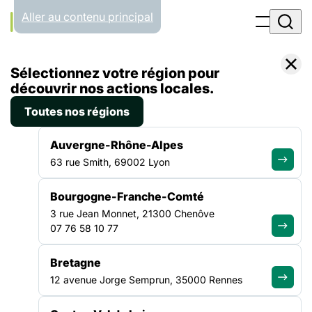
Panneau de gestion des cookies
Aller au contenu principal
Accueil
Sélectionnez votre région pour
Liste des actualités
Hébergement – La FAS adopte à l’unanimité une note de position pour réaffirmer l’inconditionnalité et la continuité de l’accueil
découvrir nos actions locales.
Toutes nos régions
ACTUALITÉ
|
28 MAI 2025
Auvergne-Rhône-Alpes
Hébergement – La FAS
63 rue Smith, 69002 Lyon
adopte à l’unanimité une note
Bourgogne-Franche-Comté
de position pour réaffirmer
3 rue Jean Monnet, 21300 Chenôve
l’inconditionnalité et la
07 76 58 10 77
continuité de l’accueil
Bretagne
12 avenue Jorge Semprun, 35000 Rennes
Hébergement – La FAS adopte à l’unanimité une note de
position pour réaffirmer l’inconditionnalité et la continuité de