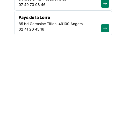
réactif et uni, pour faire respecter ces principes face à une
07 49 73 08 46
politique publique marquée par un raidissement général :
réduction des marges de manœuvre, tensions budgétaires,
Pays de la Loire
injonctions préfectorales variables, voire expérimentations de
gestion autoritaire de l’hébergement.
85 bd Germaine Tillion, 49100 Angers
02 41 20 45 16
En complément, la Fédération s’engage dans un
accompagnement territorial renforcé, avec les FAS régionales
au plus près des réalités locales, pour soutenir les adhérents
et porter un message cohérent et partagé auprès des pouvoirs
publics.
Convaincus et artisans du Logement d’abord, nous
partageons la nécessité de soutenir les parcours vers des
solutions pérennes.
Nous affirmons qu’il est possible de faire différemment en
travaillant sur les leviers du logement, de la santé, de l’accès
aux droits ou encore de l’emploi.
Retrouvez la note de positionnement sur le respect de