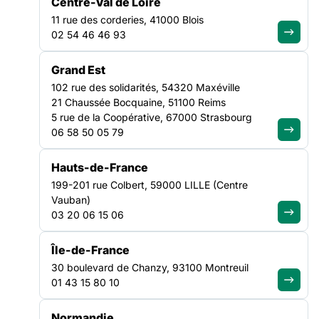
deux salariées : Adèle Croisé, chargée de mission Réfugiés-
Centre-Val de Loire
migrants, et Tiphaine Guérin, responsable des missions
11 rue des corderies, 41000 Blois
Culture et Europe. Elles ont chacune animé un atelier, participé
CULTURE
02 54 46 46 93
au vote
NATIONAL
Grand Est
102 rue des solidarités, 54320 Maxéville
21 Chaussée Bocquaine, 51100 Reims
5 rue de la Coopérative, 67000 Strasbourg
06 58 50 05 79
Hauts-de-France
199-201 rue Colbert, 59000 LILLE (Centre
Vauban)
03 20 06 15 06
Île-de-France
30 boulevard de Chanzy, 93100 Montreuil
01 43 15 80 10
Du 13 au 15 mai 2025, la FAS était au Forum annuel de la
Normandie