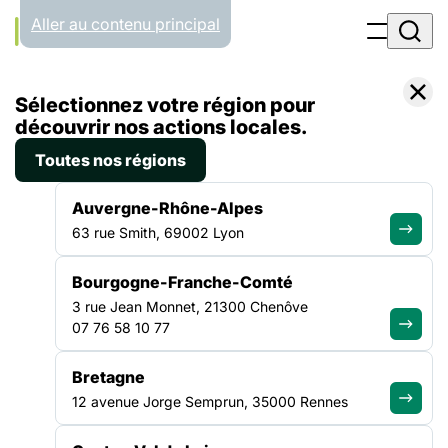
Panneau de gestion des cookies
Aller au contenu principal
Accueil
Sélectionnez votre région pour
Liste des actualités
Forum de la FEANTSA 2025 : la FAS engagée auprès des acteurs de la solidarité européens
découvrir nos actions locales.
Toutes nos régions
ACTUALITÉ
|
25 JUIN 2025
Auvergne-Rhône-Alpes
Forum de la FEANTSA 2025 :
63 rue Smith, 69002 Lyon
la FAS engagée auprès des
Bourgogne-Franche-Comté
acteurs de la solidarité
3 rue Jean Monnet, 21300 Chenôve
européens
07 76 58 10 77
Bretagne
Du 13 au 15 mai 2025, la FAS était au Forum annuel de la
12 avenue Jorge Semprun, 35000 Rennes
Fédération européenne des associations nationales travaillant
avec les sans-abri (FEANTSA) à Athènes, représentée par