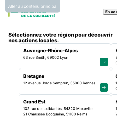
Panneau de gestion des cookies
Aller au contenu principal
En ce
Accueil
Sélectionnez votre région pour découvrir
Liste des actualités
Formations FAS Hauts-de-Fra
nos actions locales.
Auvergne-Rhône-Alpes
63 rue Smith, 69002 Lyon
ACTUALITÉ
|
10 DÉCEMBRE 2020
Bretagne
Formations FAS Ha
12 avenue Jorge Semprun, 35000 Rennes
France, le bilan 20
Grand Est
102 rue des solidarités, 54320 Maxéville
21 Chaussée Bocquaine, 51100 Reims