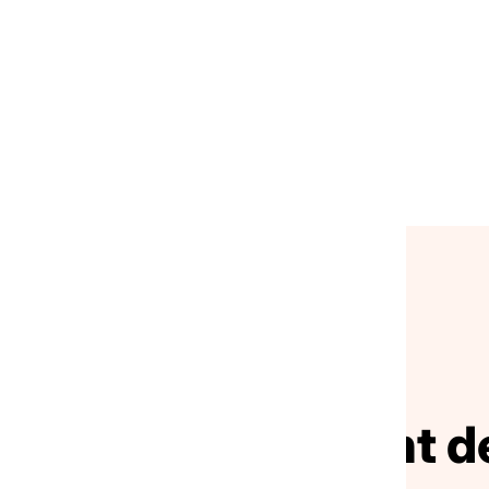
57%
21,43%
0,00%
0,00%
86%
28,57%
7,14%
0,00%
NOS ACTUALITÉS
ivez le mouvement de