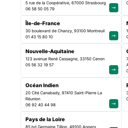
En 2019, la Fédération des acteurs de la solidarité a or
5 rue de la Coopérative, 67000 Strasbourg
formations : Accompagner le demandeur dans la mise 
06 58 50 05 79
au logement – Approfondissement DALO (Droit au log
Télécharger le programme de formation Dates : 1 sessi
Île-de-France
et 26 mars 2019 à Arras Nombre de
30 boulevard de Chanzy, 93100 Montreuil
01 43 15 80 10
Nouvelle-Aquitaine
123 avenue René Cassagne, 33150 Cenon
05 56 32 19 57
En 2019, la Fédération des acteurs de la solidarité a or
Océan Indien
20 Cité Canabady, 97410 Saint-Pierre La
Accompagner le demandeur dans la mise en œuvre d
Réunion
(Droit au logement Opposable)
06 92 40 44 98
Fondamentaux du droit des étrangers
Pays de la Loire
Accompagner le demandeur dans la 
85 bd Germaine Tillion, 49100 Angers