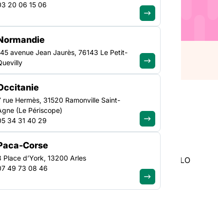
ganisé plusieurs
03 20 06 15 06
en œuvre de son droit
ement Opposable)
on de deux jours les 18
Normandie
145 avenue Jean Jaurès, 76143 Le Petit-
Quevilly
Occitanie
7 rue Hermès, 31520 Ramonville Saint-
Agne (Le Périscope)
05 34 31 40 29
ganisé plusieurs formations :
Paca-Corse
3 Place d’York, 13200 Arles
e son droit au logement – Approfondissement DALO
07 49 73 08 46
mise en œuvre de son droit au