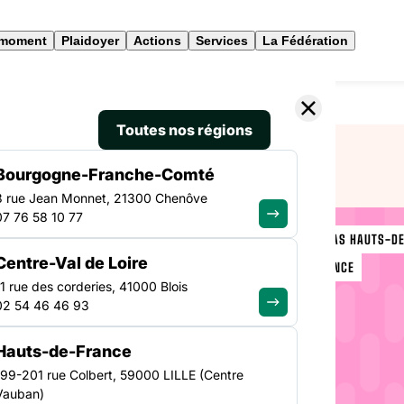
 moment
Plaidoyer
Actions
Services
La Fédération
nce, le bilan 2019
Toutes nos régions
Bourgogne-Franche-Comté
3 rue Jean Monnet, 21300 Chenôve
07 76 58 10 77
FORMATIONS FAS HAUTS-DE
Centre-Val de Loire
HAUTS-DE-FRANCE
uts-de-
11 rue des corderies, 41000 Blois
02 54 46 46 93
19
Hauts-de-France
199-201 rue Colbert, 59000 LILLE (Centre
Vauban)