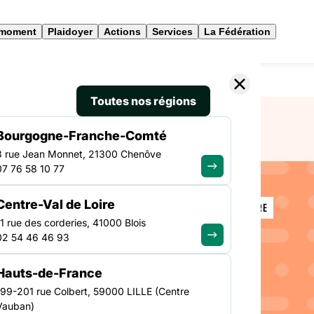
 moment
Plaidoyer
Actions
Services
La Fédération
essionnel en Pays de la Loire
Toutes nos régions
Bourgogne-Franche-Comté
3 rue Jean Monnet, 21300 Chenôve
07 76 58 10 77
SANTÉ
Centre-Val de Loire
PAYS DE LA LOIRE
riat
11 rue des corderies, 41000 Blois
02 54 46 46 93
ys de la
Hauts-de-France
199-201 rue Colbert, 59000 LILLE (Centre
Vauban)