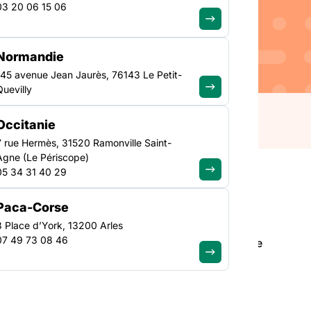
03 20 06 15 06
s Médecins Libéraux)
libérale. Pour rappel, ce
Normandie
ouvert à tous les patients
145 avenue Jean Jaurès, 76143 Le Petit-
types d’interprétariats
Quevilly
our
Occitanie
7 rue Hermès, 31520 Ramonville Saint-
Agne (Le Périscope)
05 34 31 40 29
Paca-Corse
3 Place d’York, 13200 Arles
es Médecins Libéraux) propose un
service
07 49 73 08 46
ppel, ce service est financé par l’URML et l’ARS. Ce
es et hors permanences de soins.
ns :