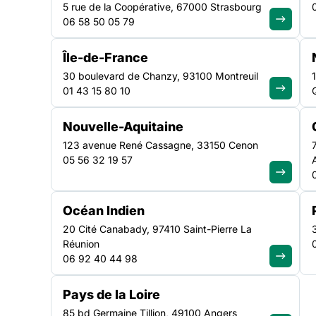
5 rue de la Coopérative, 67000 Strasbourg
06 58 50 05 79
Depuis plusieurs années, l’URML (Union Régionale de
propose un service d’interprétariat gratuit en médecine 
Île-de-France
service est financé par l’URML et l’ARS. Ce service est 
30 boulevard de Chanzy, 93100 Montreuil
non francophones et hors permanences de soins. Deux 
01 43 15 80 10
sont proposés aux médecins : Ce service est gratuit p
Nouvelle-Aquitaine
123 avenue René Cassagne, 33150 Cenon
05 56 32 19 57
Océan Indien
20 Cité Canabady, 97410 Saint-Pierre La
Depuis plusieurs années, l’URML (Union Régionale d
Réunion
d’interprétariat gratuit en médecine libérale
. Pour ra
06 92 40 44 98
service est ouvert à tous les patients non francophon
Pays de la Loire
Deux types d’interprétariats sont proposés aux médeci
85 bd Germaine Tillion, 49100 Angers