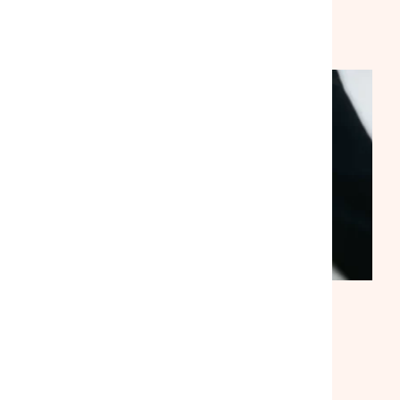
VEILLE SOCIALE, HÉBERGEMENT ET LOGEMENT
NATIONAL
ACTUALITÉ
|
30/07/2026
Suite à notre rencontre avec le
ministre du Logement, la
mobilisation se poursuit