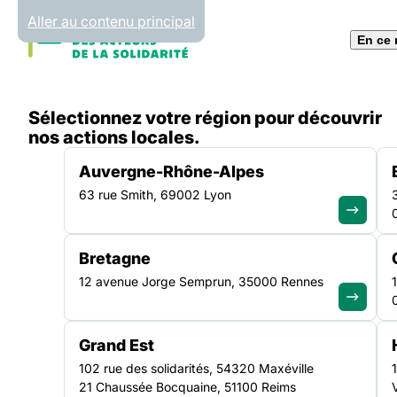
Panneau de gestion des cookies
Aller au contenu principal
En ce
Accueil
Sélectionnez votre région pour découvrir
Liste des actualités
Accès à l’interprétariat prof
nos actions locales.
Auvergne-Rhône-Alpes
63 rue Smith, 69002 Lyon
ACTUALITÉ
|
13 AVRIL 2022
Bretagne
Accès à l’interpréta
12 avenue Jorge Semprun, 35000 Rennes
professionnel en Pa
Grand Est
Loire
102 rue des solidarités, 54320 Maxéville
21 Chaussée Bocquaine, 51100 Reims