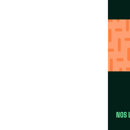
Agissez localement
avec nos Fédérations
Trouver ma région
LA FÉDÉRATION
NOS 
la FAS