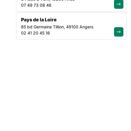
07 49 73 08 46
Solidairement votre,
Pays de la Loire
L’équipe de la FAS Pays de la Loire
85 bd Germaine Tillion, 49100 Angers
02 41 20 45 16
NOS ACTUALITÉS
Suivez le mouvement de la
solidarité
VEILLE SOCIALE, HÉBERGEMENT ET LOGEMENT