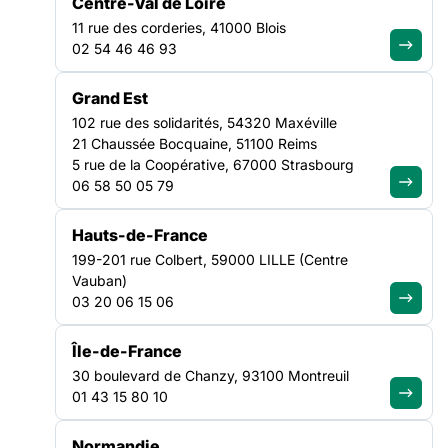
Centre-Val de Loire
PAYS DE LA LOIRE
11 rue des corderies, 41000 Blois
02 54 46 46 93
Grand Est
102 rue des solidarités, 54320 Maxéville
21 Chaussée Bocquaine, 51100 Reims
5 rue de la Coopérative, 67000 Strasbourg
Une journée dédiée aux acteurs de l’AHIL et de l’IAE pour
06 58 50 05 79
favoriser l’accès des personnes accueillies et
accompagnées vers l’emploi durable !
Hauts-de-France
C’est quoi l’IAE ? Quelles sont les missions emploi des
199-201 rue Colbert, 59000 LILLE (Centre
travailleurs sociaux de l’hébergement ? Où sont les structures
Vauban)
dans le département ?
03 20 06 15 06
Qui sont les publics accueillis et accompagnés ? Quelles sont
Île-de-France
les perspectives d’emploi ? Comment peut-on traiter au mieux
30 boulevard de Chanzy, 93100 Montreuil
le sujet emploi ?
01 43 15 80 10
Pourquoi l’emploi pour tous est un objectif possible ?
Normandie