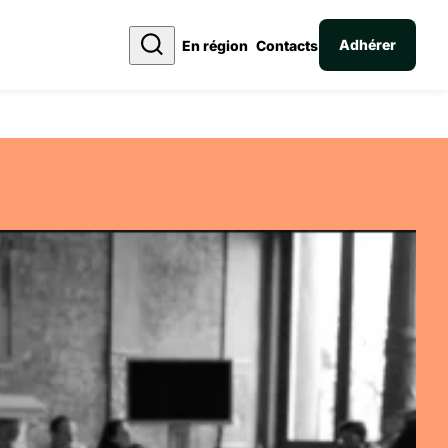
Adhérer
En région
Contacts