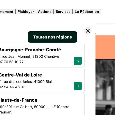
 moment
Plaidoyer
Actions
Services
La Fédération
 culture : plongée dans le Groupe d’appui national culture
Toutes nos régions
Bourgogne-Franche-Comté
3 rue Jean Monnet, 21300 Chenôve
07 76 58 10 77
CULTURE
Centre-Val de Loire
11 rue des corderies, 41000 Blois
02 54 46 46 93
Hauts-de-France
199-201 rue Colbert, 59000 LILLE (Centre
Vauban)