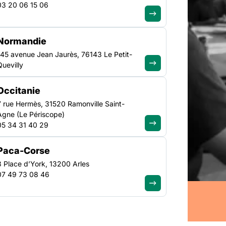
e
03 20 06 15 06
Normandie
145 avenue Jean Jaurès, 76143 Le Petit-
Quevilly
Occitanie
7 rue Hermès, 31520 Ramonville Saint-
Agne (Le Périscope)
05 34 31 40 29
es
Paca-Corse
uire ses
seulement
3 Place d’York, 13200 Arles
07 49 73 08 46
Groupes
ail
ésidés par