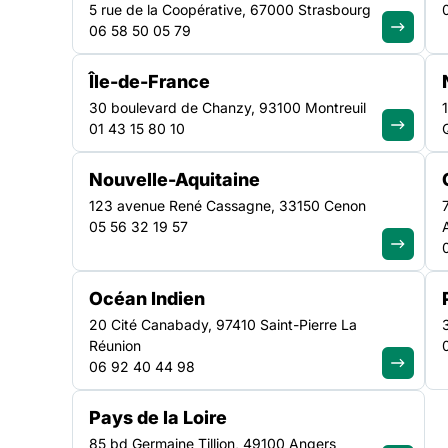
culture : plongé
5 rue de la Coopérative, 67000 Strasbourg
06 58 50 05 79
dans le Groupe
Île-de-France
d’appui national
30 boulevard de Chanzy, 93100 Montreuil
01 43 15 80 10
culture
Nouvelle-Aquitaine
123 avenue René Cassagne, 33150 Cenon
05 56 32 19 57
La Fédération intervient sur de nombreuses thématiqu
Océan Indien
constitutives de la lutte contre l’exclusion. Pour constr
propositions, les instances fédérales s’appuient non 
20 Cité Canabady, 97410 Saint-Pierre La
Réunion
sur la vie fédérale en région, mais également sur les 
06 92 40 44 98
d’appui nationaux (GAN). Bien que consultatif, leur trav
d’expertise est déterminant. Présidés par un (ou co-pr
Pays de la Loire
deux) adhérents, animés par
85 bd Germaine Tillion, 49100 Angers