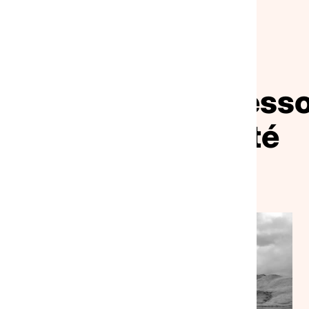
RESSOURCES
vrir nos autres ress
pour la solidarité
CULTURE
NATIONAL