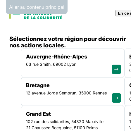
Panneau de gestion des cookies
Aller au contenu principal
En ce
Accueil
Sélectionnez votre région pour découvrir
Liste des ressources
Valoriser l’inclusion par la
nos actions locales.
Auvergne-Rhône-Alpes
63 rue Smith, 69002 Lyon
VIDÉO
|
06.03.2024
Bretagne
Valoriser
12 avenue Jorge Semprun, 35000 Rennes
l’inclusion par la
Grand Est
102 rue des solidarités, 54320 Maxéville
21 Chaussée Bocquaine, 51100 Reims