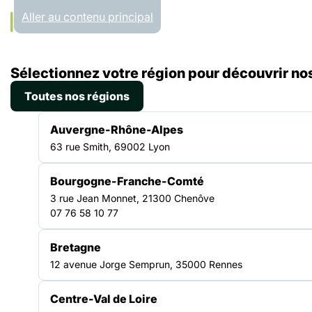
Panneau de gestion des cookies
Aller au contenu principal
Accueil
Sélectionnez votre région pour découvrir nos
Liste des ressources
Rapport d’activités 2025 du CRPA Normandie
Toutes nos régions
RAPPORT D'ACTIVITÉS
Auvergne-Rhône-Alpes
|
09.12.2025
63 rue Smith, 69002 Lyon
Rapport d’activités 2025
Bourgogne-Franche-Comté
du CRPA Normandie
3 rue Jean Monnet, 21300 Chenôve
07 76 58 10 77
Bretagne
PARTICIPATION
12 avenue Jorge Semprun, 35000 Rennes
Centre-Val de Loire