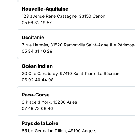
Nouvelle-Aquitaine
123 avenue René Cassagne, 33150 Cenon
Télécharger le Rapport d'activités
05 56 32 19 57
2025
Occitanie
Format PDF - poids : 5.84 Mo
7 rue Hermès, 31520 Ramonville Saint-Agne (Le Périscop
05 34 31 40 29
Télécharger la ressource
Océan Indien
20 Cité Canabady, 97410 Saint-Pierre La Réunion
06 92 40 44 98
Paca-Corse
3 Place d’York, 13200 Arles
07 49 73 08 46
RESSOURCES
Pays de la Loire
85 bd Germaine Tillion, 49100 Angers