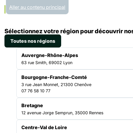
Panneau de gestion des cookies
Aller au contenu principal
Accueil
Sélectionnez votre région pour découvrir nos
Liste des ressources
Rapport d’activité FAS HDF 2020
Toutes nos régions
RAPPORT D'ACTIVITÉS
Auvergne-Rhône-Alpes
|
23.06.2021
63 rue Smith, 69002 Lyon
Rapport d’activité FAS
Bourgogne-Franche-Comté
HDF 2020
3 rue Jean Monnet, 21300 Chenôve
07 76 58 10 77
Bretagne
TRANSVERSE
12 avenue Jorge Semprun, 35000 Rennes
Centre-Val de Loire