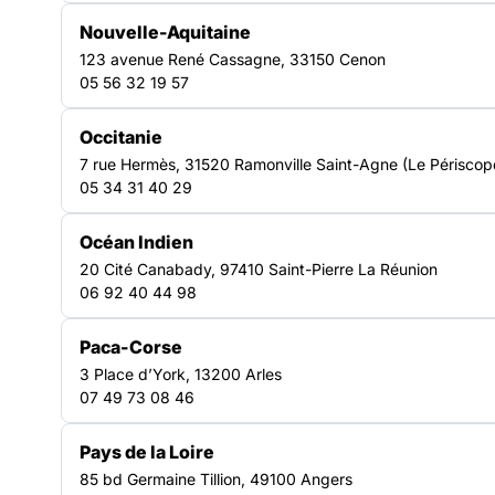
Nouvelle-Aquitaine
123 avenue René Cassagne, 33150 Cenon
Télécharger le rapport d'activités
05 56 32 19 57
Format PDF - poids : 5.97 Mo
Occitanie
7 rue Hermès, 31520 Ramonville Saint-Agne (Le Périscop
Télécharger la ressource
05 34 31 40 29
Océan Indien
20 Cité Canabady, 97410 Saint-Pierre La Réunion
06 92 40 44 98
Paca-Corse
3 Place d’York, 13200 Arles
RESSOURCES
07 49 73 08 46
Pays de la Loire
Découvrir nos autres
85 bd Germaine Tillion, 49100 Angers