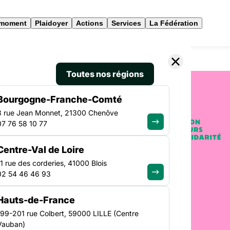
 moment
Plaidoyer
Actions
Services
La Fédération
 en AHI en Bretagne
Toutes nos régions
Bourgogne-Franche-Comté
3 rue Jean Monnet, 21300 Chenôve
07 76 58 10 77
TRANSVERSE
Centre-Val de Loire
t
11 rue des corderies, 41000 Blois
02 54 46 46 93
I en
Hauts-de-France
199-201 rue Colbert, 59000 LILLE (Centre
Vauban)