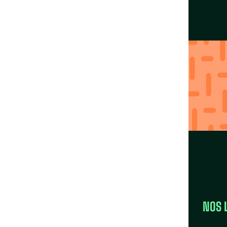
tif uni
Agissez localement
avec nos Fédérations
Trouver ma région
LA FÉDÉRATION
NOS 