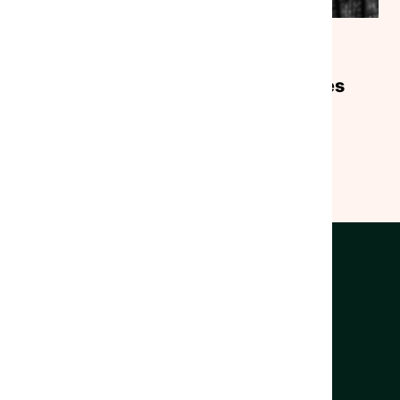
ENQUÊTE
|
06/07/2026
Veille sociale et SIAO : une enquête
nationale pour mieux comprendre les
réalités de terrain
Voir la ressource