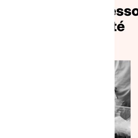
vrir nos autres ress
pour la solidarité
VEILLE SOCIALE, HÉBERGEMENT ET LOGEMENT
NATIONAL