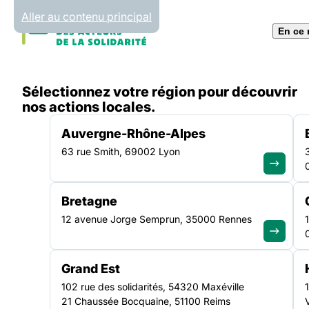
Panneau de gestion des cookies
Aller au contenu principal
En ce
Accueil
Sélectionnez votre région pour découvrir
Liste des ressources
Vieillissement et précarité
nos actions locales.
Auvergne-Rhône-Alpes
63 rue Smith, 69002 Lyon
RAPPORT
|
29.04.2025
Bretagne
Vieillissement e
12 avenue Jorge Semprun, 35000 Rennes
précarité en AH
Grand Est
102 rue des solidarités, 54320 Maxéville
21 Chaussée Bocquaine, 51100 Reims