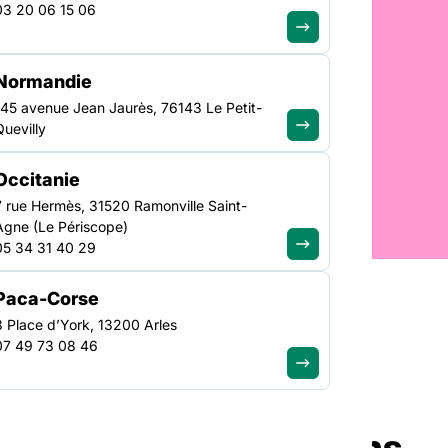
03 20 06 15 06
Normandie
e du
145 avenue Jean Jaurès, 76143 Le Petit-
tions en
Quevilly
Publique
Occitanie
7 rue Hermès, 31520 Ramonville Saint-
Agne (Le Périscope)
05 34 31 40 29
Paca-Corse
3 Place d’York, 13200 Arles
07 49 73 08 46
aturé ou non – des
de grande précarité dans