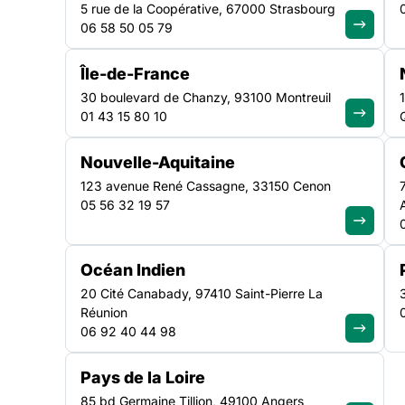
Bretagne
5 rue de la Coopérative, 67000 Strasbourg
06 58 50 05 79
Île-de-France
Ce travail a été réalisé dans le cadre d’un apprentissag
30 boulevard de Chanzy, 93100 Montreuil
Master 2 Santé Publique : Pilotage des politiques et ac
01 43 15 80 10
santé publique de l’École des Hautes Études en Santé 
(EHESP) de Rennes.
Nouvelle-Aquitaine
123 avenue René Cassagne, 33150 Cenon
05 56 32 19 57
Océan Indien
20 Cité Canabady, 97410 Saint-Pierre La
Réunion
06 92 40 44 98
Le vieillissement – prém
Pays de la Loire
personnes en situation 
85 bd Germaine Tillion, 49100 Angers